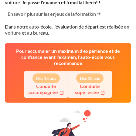
voiture.
Je passe l'examen et à moi la liberté !
En savoir plus sur les enjeux de la formation
Dans notre auto-école, l'évaluation de départ est réalisée
en
voiture
et
au bureau
.
Pour accumuler un maximum d'expérience et de
confiance avant l'examen, l'auto-école vous
recommande
Dès 15 ans
Dès 18 ans
Conduite
Conduite
accompagnée
supervisée