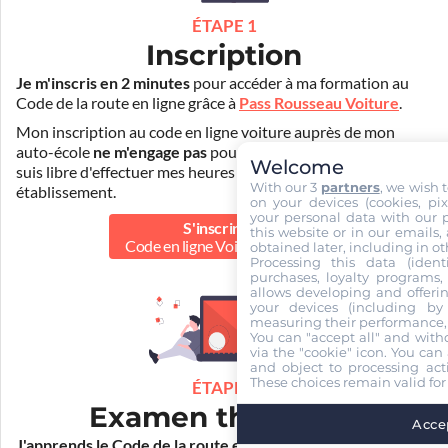
ÉTAPE 1
Inscription
Je m'inscris en 2 minutes
pour accéder à ma formation au
Code de la route en ligne grâce à
Pass Rousseau Voiture
.
Mon inscription au code en ligne voiture auprès de mon
auto-école
ne m'engage pas
pour la suite de ma formation. Je
Welcome
suis libre d'effectuer mes heures de conduite dans un autre
With our 3
partners
, we wish 
établissement.
on your devices (cookies, pix
your personal data with our p
S'inscrire au
this website or in our emails,
Code en ligne Voiture
30.00 €
obtained later, including in ot
Processing this data (identi
purchases, loyalty programs, 
allows developing and offerin
your devices (including by 
measuring their performance,
You can "accept all" and with
via the "cookie" icon
. You can 
and object to processing acti
These choices remain valid for
ÉTAPE 2
Examen théorique
Accep
J'apprends le Code de la route en ligne
. Je suis aidé par les