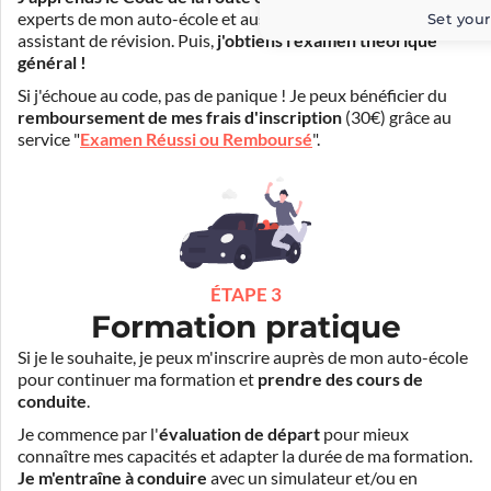
experts de mon auto-école et aussi par Mister Codes, mon
Set your
assistant de révision. Puis,
j'obtiens l'examen théorique
général !
Si j'échoue au code, pas de panique ! Je peux bénéficier du
remboursement de mes frais d'inscription
(30€) grâce au
service "
Examen Réussi ou Remboursé
".
ÉTAPE 3
Formation pratique
Si je le souhaite, je peux m'inscrire auprès de mon auto-école
pour continuer ma formation et
prendre des cours de
conduite
.
Je commence par l'
évaluation de départ
pour mieux
connaître mes capacités et adapter la durée de ma formation.
Je m'entraîne à conduire
avec un simulateur et/ou en