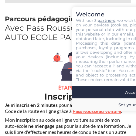
Welcome
Parcours pédagogique
With our 3
partners
, we wish 
on your devices (cookies, pix
Avec Pass Rousseau et SARL
your personal data with our p
this website or in our emails,
AUTO ECOLE PALAYER 84
obtained later, including in ot
Processing this data (identi
purchases, loyalty programs, 
allows developing and offerin
your devices (including by 
measuring their performance,
You can "accept all" and with
via the "cookie" icon
. You can 
and object to processing acti
These choices remain valid for
ÉTAPE 1
Accep
Inscription
Je m'inscris en 2 minutes
pour accéder à ma formation au
Set your
Code de la route en ligne grâce à
Pass Rousseau Voiture
.
Mon inscription au code en ligne voiture auprès de mon
auto-école
ne m'engage pas
pour la suite de ma formation. Je
suis libre d'effectuer mes heures de conduite dans un autre