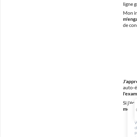
ligne 
Mon in
m'eng
de con
J'appr
auto-é
l'exam
Si j'é
mes fr
W
d
p