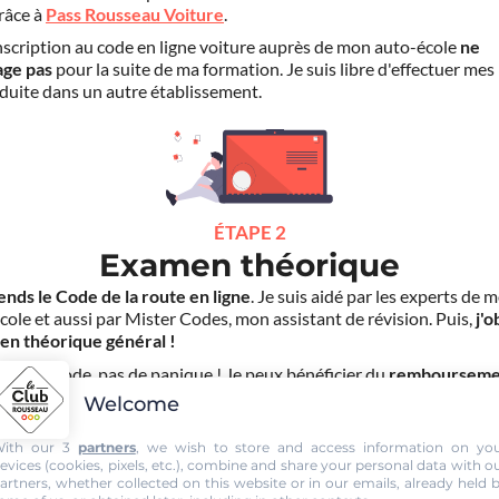
grâce à
Pass Rousseau Voiture
.
scription au code en ligne voiture auprès de mon auto-école
ne
age pas
pour la suite de ma formation. Je suis libre d'effectuer mes
duite dans un autre établissement.
ÉTAPE 2
Examen théorique
ends le Code de la route en ligne
. Je suis aidé par les experts de 
cole et aussi par Mister Codes, mon assistant de révision. Puis,
j'o
en théorique général !
choue au code, pas de panique ! Je peux bénéficier du
rembourseme
ais d'inscription
(30€) grâce au service "
Examen Réussi ou Remb
Welcome
ith our 3
partners
, we wish to store and access information on yo
evices (cookies, pixels, etc.), combine and share your personal data with o
artners, whether collected on this website or in our emails, already held 