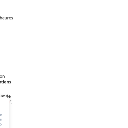
 heures
mon
btiens
nt de
oursé
".
ur
ur
by