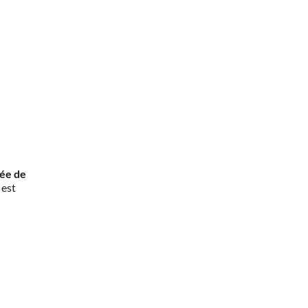
rée de
 est