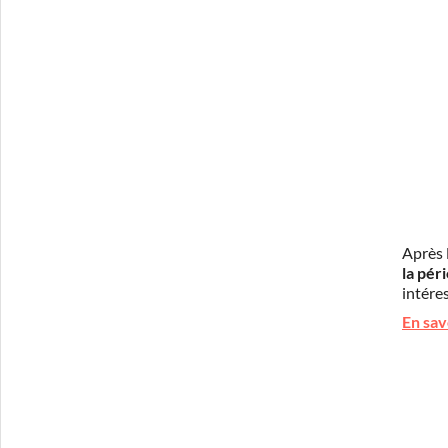
Après 
la pér
intéres
En sav