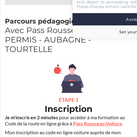
and object to processing acti
These choices remain valid for
Accep
Parcours pédagogique
Avec Pass Rousseau et FAMILY
Set your
PERMIS - AUBAGNE -
TOURTELLE
ÉTAPE 1
Inscription
Je m'inscris en 2 minutes
pour accéder à ma formation au
Code de la route en ligne grâce à
Pass Rousseau Voiture
.
Mon inscription au code en ligne voiture auprès de mon