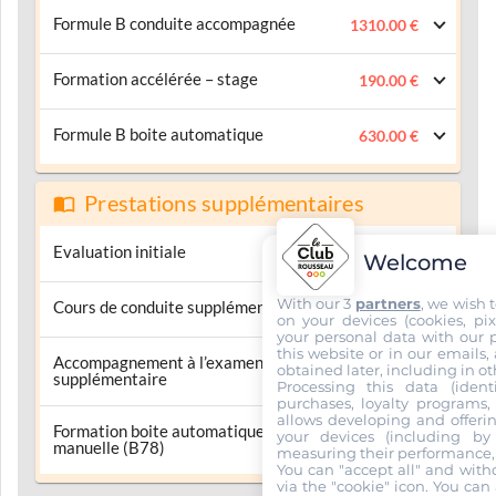
Formule B conduite accompagnée
1310.00 €
Formation accélérée – stage
190.00 €
Formule B boite automatique
630.00 €
Prestations supplémentaires
Evaluation initiale
30.00 €
Welcome
With our 3
partners
, we wish 
Cours de conduite supplémentaire
130.00 €
on your devices (cookies, pix
your personal data with our p
this website or in our emails,
Accompagnement à l’examen
obtained later, including in ot
100.00 €
supplémentaire
Processing this data (identi
purchases, loyalty programs, 
allows developing and offerin
Formation boite automatique vers boite
your devices (including by 
500.00 €
manuelle (B78)
measuring their performance,
You can "accept all" and with
via the "cookie" icon
. You can 