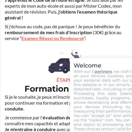
J'apprends le Code de la route en ligne
. Je suis aidé par les
experts de mon auto-école et aussi par Mister Codes, mon
assistant de révision. Puis,
j'obtiens l'examen théorique
général !
Si j'échoue au code, pas de panique ! Je peux bénéficier du
remboursement de mes frais d'inscription
(30€) grâce au
service "
Examen Réussi ou Remboursé
".
Welcome
With our 3
partners
, we wish 
on your devices (cookies, pix
ÉTAPE 3
your personal data with our p
this website or in our emails,
Formation pratique
obtained later, including in ot
Processing this data (identi
Si je le souhaite, je peux m'inscrire auprès de mon auto-école
purchases, loyalty programs, 
allows developing and offerin
pour continuer ma formation et
prendre des cours de
your devices (including by 
conduite
.
measuring their performance,
You can "accept all" and with
Je commence par l'
évaluation de départ
pour mieux
via the "cookie" icon
. You can 
connaître mes capacités et adapter la durée de ma formation.
and object to processing acti
These choices remain valid for
Je m'entraîne à conduire
avec un simulateur et/ou en