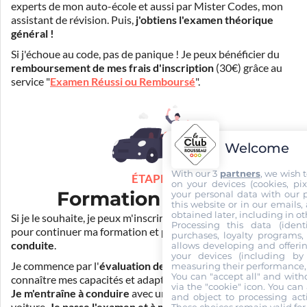
experts de mon auto-école et aussi par Mister Codes, mon
assistant de révision. Puis,
j'obtiens l'examen théorique
général !
Si j'échoue au code, pas de panique ! Je peux bénéficier du
remboursement de mes frais d'inscription
(30€) grâce au
service "
Examen Réussi ou Remboursé
".
Welcome
With our 3
partners
, we wish 
ÉTAPE 3
on your devices (cookies, pix
Formation pratique
your personal data with our p
this website or in our emails,
obtained later, including in ot
Si je le souhaite, je peux m'inscrire auprès de mon auto-école
Processing this data (identi
pour continuer ma formation et
prendre des cours de
purchases, loyalty programs, 
conduite
.
allows developing and offerin
your devices (including by 
Je commence par l'
évaluation de départ
pour mieux
measuring their performance,
You can "accept all" and with
connaître mes capacités et adapter la durée de ma formation.
via the "cookie" icon
. You can 
Je m'entraîne à conduire
avec un simulateur et/ou en
and object to processing acti
voiture.
Je passe l'examen et à moi la liberté !