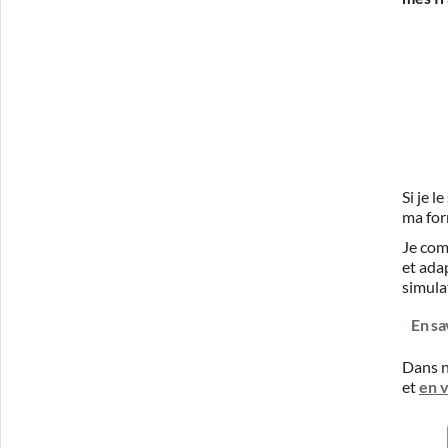
Si je 
ma for
Je com
et ada
simula
En sa
Dans n
et
en 