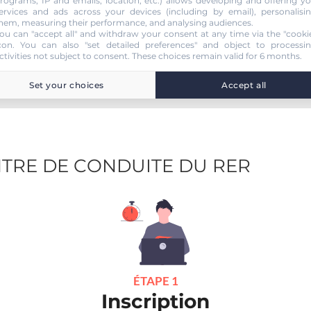
rograms, IP and emails, location, etc.) allows developing and offering y
ervices and ads across your devices (including by email), personalisi
hem, measuring their performance, and analysing audiences.
ou can "accept all" and withdraw your consent at any time via the "cooki
con
. You can also "set detailed preferences" and object to processi
ctivities not subject to consent. These choices remain valid for 6 months.
Set your choices
Accept all
ENTRE DE CONDUITE DU RER
ÉTAPE 1
Inscription