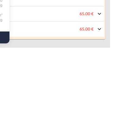
ou
ng
65.00 €
e"
ng
65.00 €