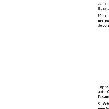
Je m'i
ligne 
Mon in
m'eng
de con
J'appr
auto-é
l'exam
Si j'é
mes fr