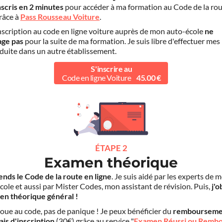
nscris en 2 minutes
pour accéder à ma formation au Code de la rou
grâce à
Pass Rousseau Voiture
.
scription au code en ligne voiture auprès de mon auto-école
ne
age pas
pour la suite de ma formation. Je suis libre d'effectuer mes
duite dans un autre établissement.
S'inscrire au
Code en ligne Voiture
45.00 €
ÉTAPE 2
Examen théorique
ends le Code de la route en ligne
. Je suis aidé par les experts de 
cole et aussi par Mister Codes, mon assistant de révision. Puis,
j'o
en théorique général !
choue au code, pas de panique ! Je peux bénéficier du
rembourseme
ais d'inscription
(30€) grâce au service "
Examen Réussi ou Remb