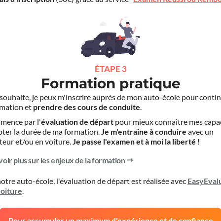
ÉTAPE 3
Formation pratique
le souhaite, je peux m'inscrire auprès de mon auto-école pour conti
mation et
prendre des cours de conduite
.
mence par l'
évaluation de départ
pour mieux connaître mes capa
pter la durée de ma formation.
Je m'entraîne à conduire
avec un
teur et/ou en voiture.
Je passe l'examen et à moi la liberté !
voir plus sur les enjeux de la formation
otre auto-école, l'évaluation de départ est réalisée avec
EasyEval
voiture
.
Pour accumuler un maximum d'expérience et de confiance