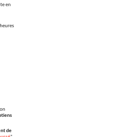
te en
 heures
mon
btiens
nt de
oursé
".