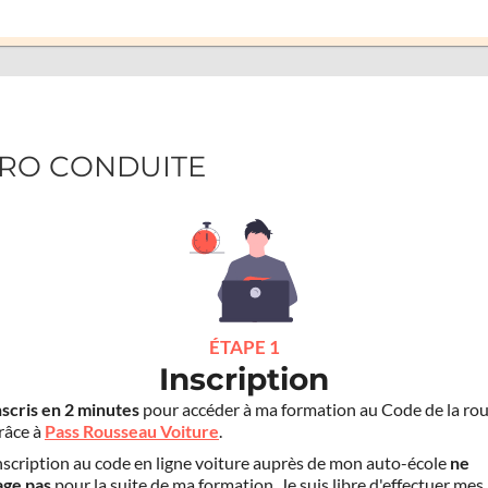
ETRO CONDUITE
ÉTAPE 1
Inscription
nscris en 2 minutes
pour accéder à ma formation au Code de la rou
grâce à
Pass Rousseau Voiture
.
scription au code en ligne voiture auprès de mon auto-école
ne
age pas
pour la suite de ma formation. Je suis libre d'effectuer mes