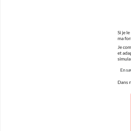
Si je 
ma for
Je com
et ada
simula
En sa
Dans n