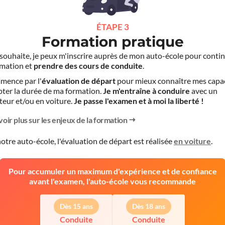
ÉTAPE 3
Formation pratique
le souhaite, je peux m'inscrire auprès de mon auto-école pour conti
mation et
prendre des cours de conduite
.
mence par l'
évaluation de départ
pour mieux connaître mes capa
pter la durée de ma formation.
Je m'entraîne à conduire
avec un
teur et/ou en voiture.
Je passe l'examen et à moi la liberté !
voir plus sur les enjeux de la formation
otre auto-école, l'évaluation de départ est réalisée
en voiture
.
Pour accumuler un maximum d'expérience et de confiance
avant l'examen, l'auto-école vous recommande
Dès 15 ans
Dès 18 ans
Conduite
Conduite