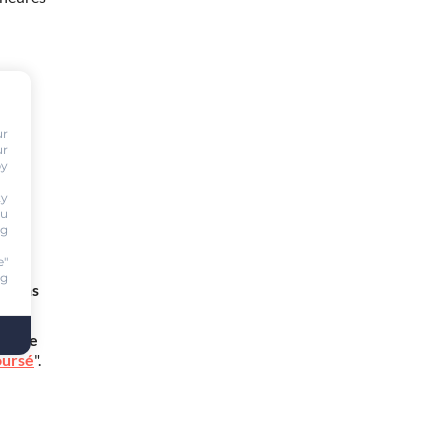
ur
ur
by
ty
ou
ng
e"
mon
ng
btiens
nt de
oursé
".