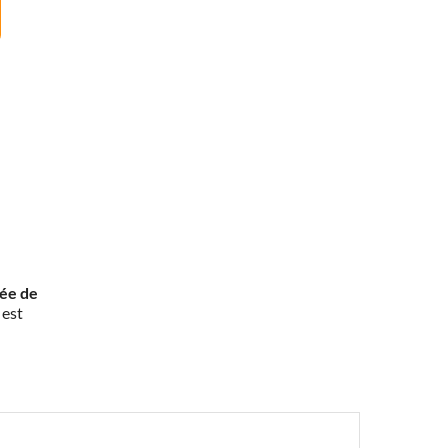
rée de
 est