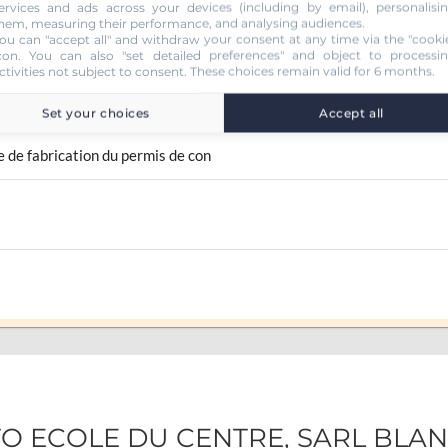
ervices and ads across your devices (including by email), personalisi
hem, measuring their performance, and analysing audiences.
 (B78)
ou can "accept all" and withdraw your consent at any time via the "cooki
con
. You can also "set detailed preferences" and object to processi
ctivities not subject to consent. These choices remain valid for 6 months.
Set your choices
Accept all
 de fabrication du permis de con
UTO ECOLE DU CENTRE, SARL BLA