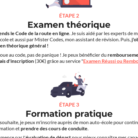
ÉTAPE 2
Examen théorique
ends le Code de la route en ligne
. Je suis aidé par les experts de 
cole et aussi par Mister Codes, mon assistant de révision. Puis,
j'o
en théorique général !
choue au code, pas de panique ! Je peux bénéficier du
rembourseme
ais d'inscription
(30€) grâce au service "
Examen Réussi ou Remb
ÉTAPE 3
Formation pratique
le souhaite, je peux m'inscrire auprès de mon auto-école pour conti
mation et
prendre des cours de conduite
.
mence par l'
évaluation de départ
pour mieux connaître mes capa