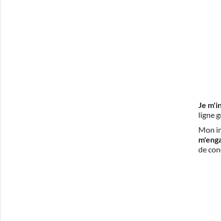
Je m'i
ligne 
Mon in
m'eng
de con