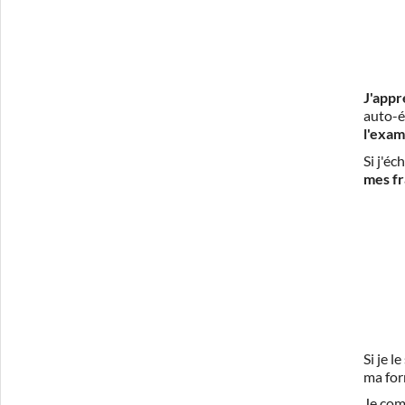
J'appr
auto-é
l'exam
Si j'é
mes fr
Si je 
ma for
Je com