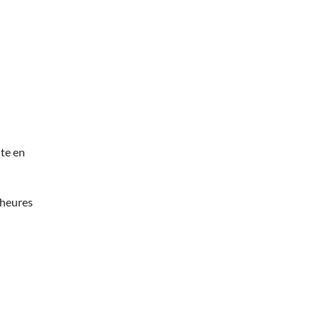
te en
 heures