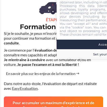
obtained later, including in ot
Processing this data (identi
purchases, loyalty programs, 
allows developing and offerin
your devices (including by 
ÉTAPE 3
measuring their performance,
You can "accept all" and with
Formation pratique
via the "cookie" icon
. You can 
and object to processing acti
Si je le souhaite, je peux m'inscrire auprès de mon auto-école
These choices remain valid for
pour continuer ma formation et
prendre des cours de
conduite
.
Accep
Je commence par l'
évaluation de départ
pour mieux
Set your
connaître mes capacités et adapter la durée de ma formation.
Je m'entraîne à conduire
avec un simulateur et/ou en
voiture.
Je passe l'examen et à moi la liberté !
En savoir plus sur les enjeux de la formation
Dans notre auto-école, l'évaluation de départ est réalisée
avec
EasyEvaluation
.
Pour accumuler un maximum d'expérience et de