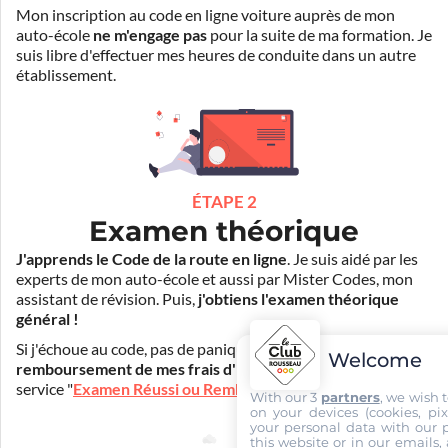
Mon inscription au code en ligne voiture auprès de mon
auto-école
ne m'engage pas
pour la suite de ma formation. Je
suis libre d'effectuer mes heures de conduite dans un autre
établissement.
ÉTAPE 2
Examen théorique
J'apprends le Code de la route en ligne
. Je suis aidé par les
experts de mon auto-école et aussi par Mister Codes, mon
assistant de révision. Puis,
j'obtiens l'examen théorique
général !
Si j'échoue au code, pas de panique ! Je peux bénéficier du
Welcome
remboursement de mes frais d'inscription
(30€) grâce au
service "
Examen Réussi ou Remboursé
".
With our 3
partners
, we wish 
on your devices (cookies, pix
your personal data with our p
this website or in our emails,