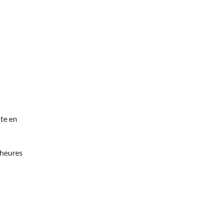
te en
 heures