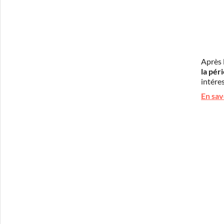
Après 
la pér
intéres
En sav