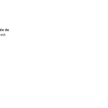
rée de
 est