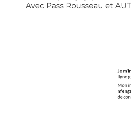
Avec Pass Rousseau et A
Je m'i
ligne 
Mon in
m'eng
de con