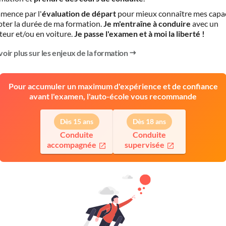
mence par l'
évaluation de départ
pour mieux connaître mes capa
pter la durée de ma formation.
Je m'entraîne à conduire
avec un
teur et/ou en voiture.
Je passe l'examen et à moi la liberté !
voir plus sur les enjeux de la formation
Pour accumuler un maximum d'expérience et de confiance
avant l'examen, l'auto-école vous recommande
Dès 15 ans
Dès 18 ans
Conduite
Conduite
accompagnée
supervisée