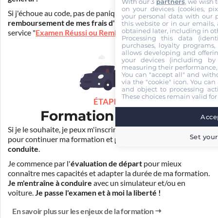
With our 3
partners
, we wish 
on your devices (cookies, pix
Si j'échoue au code, pas de panique ! Je peux bénéficier du
your personal data with our p
remboursement de mes frais d'inscription
(30€) grâce au
this website or in our emails,
obtained later, including in ot
service "
Examen Réussi ou Remboursé
".
Processing this data (identi
purchases, loyalty programs, 
allows developing and offerin
your devices (including by 
measuring their performance,
You can "accept all" and with
via the "cookie" icon
. You can 
and object to processing acti
These choices remain valid for
ÉTAPE 3
Formation pratique
Accep
Si je le souhaite, je peux m'inscrire auprès de mon auto-école
Set your
pour continuer ma formation et
prendre des cours de
conduite
.
Je commence par l'
évaluation de départ
pour mieux
connaître mes capacités et adapter la durée de ma formation.
Je m'entraîne à conduire
avec un simulateur et/ou en
voiture.
Je passe l'examen et à moi la liberté !
En savoir plus sur les enjeux de la formation