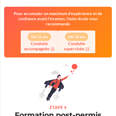
Pour accumuler un maximum d'expérience et de
confiance avant l'examen, l'auto-école vous
recommande
Dès 15 ans
Dès 18 ans
Conduite
Conduite
accompagnée
supervisée
ÉTAPE 4
Formation post-permis