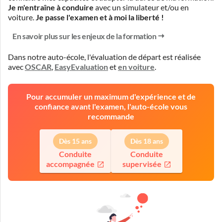
Je m'entraîne à conduire
avec un simulateur et/ou en
voiture.
Je passe l'examen et à moi la liberté !
En savoir plus sur les enjeux de la formation
Dans notre auto-école, l'évaluation de départ est réalisée
avec
OSCAR
,
EasyEvaluation
et
en voiture
.
Pour accumuler un maximum d'expérience et de
confiance avant l'examen, l'auto-école vous
recommande
Dès 15 ans
Dès 18 ans
Conduite
Conduite
accompagnée
supervisée