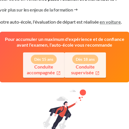
voir plus sur les enjeux de la formation
otre auto-école, l'évaluation de départ est réalisée
en voiture
.
Pour accumuler un maximum d'expérience et de confiance
avant l'examen, l'auto-école vous recommande
Dès 15 ans
Dès 18 ans
Conduite
Conduite
accompagnée
supervisée