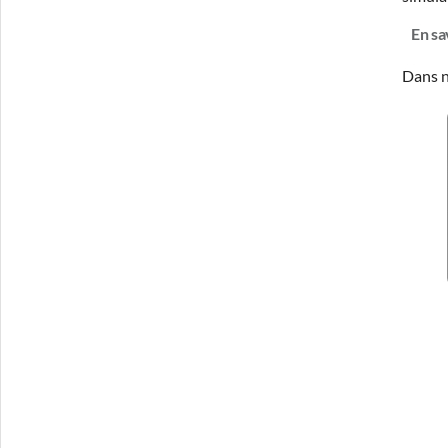
En sa
Dans n