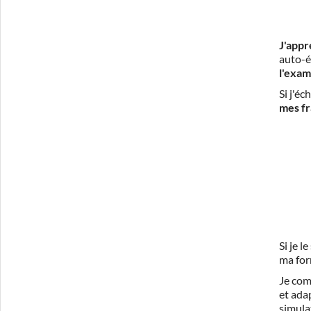
J'appr
auto-é
l'exam
Si j'é
mes fr
Si je 
ma for
Je com
et ada
simula