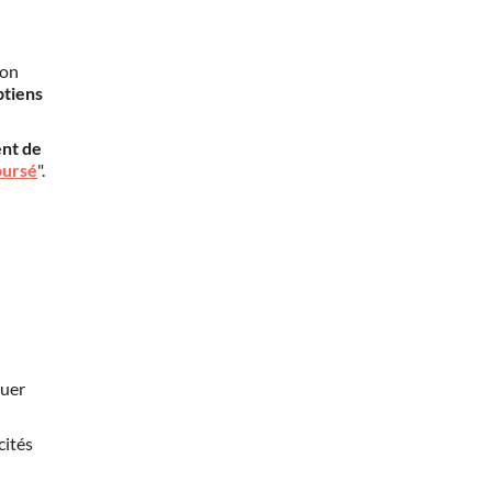
mon
btiens
nt de
oursé
".
nuer
cités