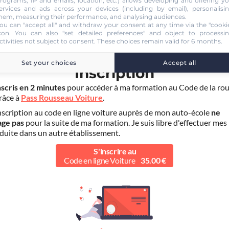
rograms, IP and emails, location, etc.) allows developing and offering y
ervices and ads across your devices (including by email), personalisi
hem, measuring their performance, and analysing audiences.
ou can "accept all" and withdraw your consent at any time via the "cooki
con
. You can also "set detailed preferences" and object to processi
ctivities not subject to consent. These choices remain valid for 6 months.
ÉTAPE 1
Set your choices
Accept all
Inscription
nscris en 2 minutes
pour accéder à ma formation au Code de la rou
grâce à
Pass Rousseau Voiture
.
scription au code en ligne voiture auprès de mon auto-école
ne
age pas
pour la suite de ma formation. Je suis libre d'effectuer mes
duite dans un autre établissement.
S'inscrire au
Code en ligne Voiture
35.00 €