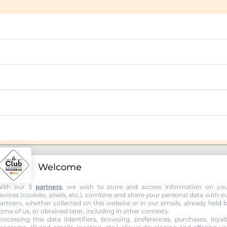
Welcome
ith our 3
partners
, we wish to store and access information on yo
evices (cookies, pixels, etc.), combine and share your personal data with o
UTO ECOLE SAUREL PASCAL 2
artners, whether collected on this website or in our emails, already held 
ome of us, or obtained later, including in other contexts.
rocessing this data (identifiers, browsing, preferences, purchases, loyal