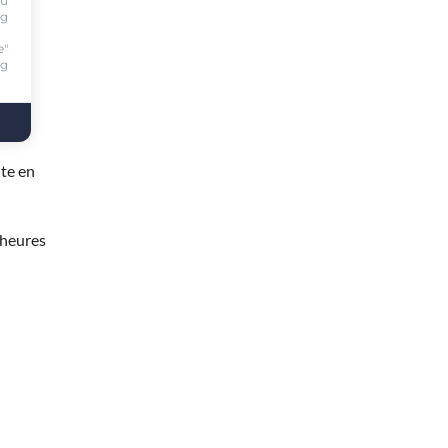
ou
ng
e"
ng
te en
 heures