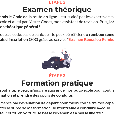
ÉTAPE 2
Examen théorique
ends le Code de la route en ligne
. Je suis aidé par les experts de 
cole et aussi par Mister Codes, mon assistant de révision. Puis,
j'o
en théorique général !
choue au code, pas de panique ! Je peux bénéficier du
rembourseme
ais d'inscription
(30€) grâce au service "
Examen Réussi ou Remb
ÉTAPE 3
Formation pratique
le souhaite, je peux m'inscrire auprès de mon auto-école pour conti
mation et
prendre des cours de conduite
.
mence par l'
évaluation de départ
pour mieux connaître mes capa
pter la durée de ma formation.
Je m'entraîne à conduire
avec un
teur et/ou en voiture.
Je passe l'examen et à moi la liberté !