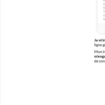
p
s
t
Y
i
a
Je m'i
ligne 
Mon in
m'eng
de con