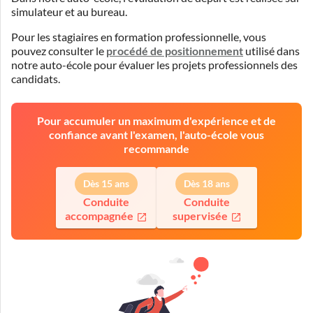
simulateur
et
au bureau
.
Pour les stagiaires en formation professionnelle, vous
pouvez consulter le
procédé de positionnement
utilisé dans
notre auto-école pour évaluer les projets professionnels des
candidats.
Pour accumuler un maximum d'expérience et de
confiance avant l'examen, l'auto-école vous
recommande
Dès 15 ans
Dès 18 ans
Conduite
Conduite
accompagnée
supervisée