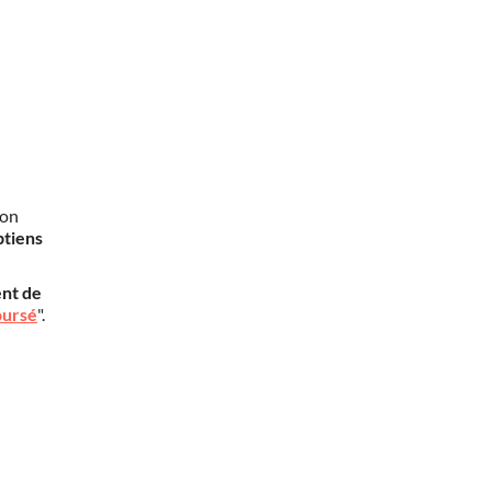
mon
btiens
nt de
oursé
".