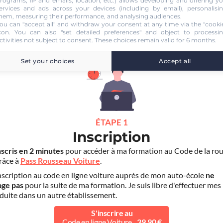
rograms, IP and emails, location, etc.) allows developing and offering y
ervices and ads across your devices (including by email), personalisi
hem, measuring their performance, and analysing audiences.
ou can "accept all" and withdraw your consent at any time via the "cooki
con
. You can also "set detailed preferences" and object to processi
COLE DE CONDUITE YSSINGELAISE
ctivities not subject to consent. These choices remain valid for 6 months.
Set your choices
Accept all
ÉTAPE 1
Inscription
nscris en 2 minutes
pour accéder à ma formation au Code de la rou
grâce à
Pass Rousseau Voiture
.
scription au code en ligne voiture auprès de mon auto-école
ne
age pas
pour la suite de ma formation. Je suis libre d'effectuer mes
duite dans un autre établissement.
S'inscrire au
Code en ligne Voiture
39.90 €