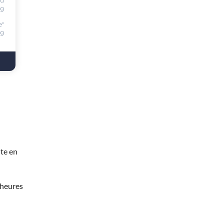
ou
ng
e"
ng
te en
 heures