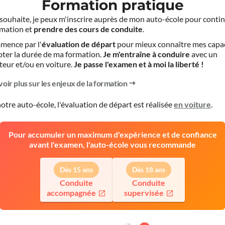
Formation pratique
le souhaite, je peux m'inscrire auprès de mon auto-école pour conti
mation et
prendre des cours de conduite
.
mence par l'
évaluation de départ
pour mieux connaître mes capa
pter la durée de ma formation.
Je m'entraîne à conduire
avec un
teur et/ou en voiture.
Je passe l'examen et à moi la liberté !
voir plus sur les enjeux de la formation
otre auto-école, l'évaluation de départ est réalisée
en voiture
.
Pour accumuler un maximum d'expérience et de confiance
avant l'examen, l'auto-école vous recommande
Dès 15 ans
Dès 18 ans
Conduite
Conduite
accompagnée
supervisée