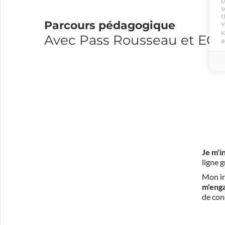
p
s
t
Parcours pédagogique
Y
i
Avec Pass Rousseau et E
a
Je m'i
ligne 
Mon in
m'eng
de con