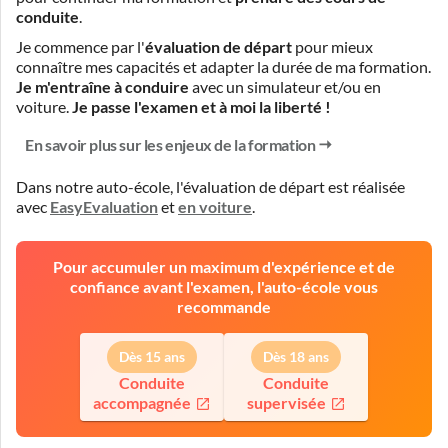
conduite
.
Je commence par l'
évaluation de départ
pour mieux
connaître mes capacités et adapter la durée de ma formation.
Je m'entraîne à conduire
avec un simulateur et/ou en
voiture.
Je passe l'examen et à moi la liberté !
En savoir plus sur les enjeux de la formation
Dans notre auto-école, l'évaluation de départ est réalisée
avec
EasyEvaluation
et
en voiture
.
Pour accumuler un maximum d'expérience et de
confiance avant l'examen, l'auto-école vous
recommande
Dès 15 ans
Dès 18 ans
Conduite
Conduite
accompagnée
supervisée