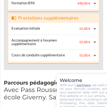
Formation B96
440.00 €
Prestations supplémentaires
Evaluation initiale
55.00 €
Accompagnement à l’examen
55.00 €
supplémentaire
Cours de conduite supplémentaire
55.00 €
Welcome
Parcours pédagogique
With our 3
partners
, we wish 
Avec Pass Rousseau et Auto
on your devices (cookies, pix
your personal data with our p
école Giverny. Sarl VILLEDIEU
this website or in our emails,
obtained later, including in ot
Processing this data (identi
purchases, loyalty programs, 