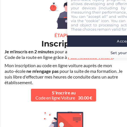
allows developing and offerin
your devices (including by 
measuring their performance,
You can "accept all" and with
via the "cookie" icon
. You can 
and object to processing acti
These choices remain valid for
ÉTAPE 1
Inscription
Accep
Je m'inscris en 2 minutes
pour accéder à ma formation au
Set your
Code de la route en ligne grâce à
Pass Rousseau Voiture
.
Mon inscription au code en ligne voiture auprès de mon
auto-école
ne m'engage pas
pour la suite de ma formation. Je
suis libre d'effectuer mes heures de conduite dans un autre
établissement.
S'inscrire au
Code en ligne Voiture
30.00 €