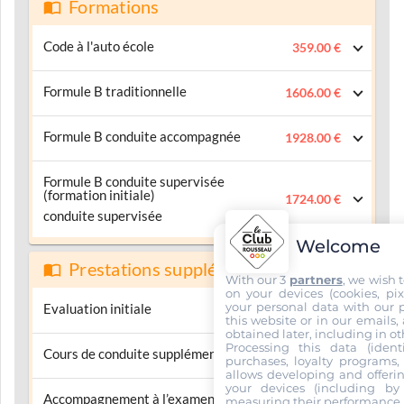
Formations
Code à l'auto école
359.00 €
Formule B traditionnelle
1606.00 €
Formule B conduite accompagnée
1928.00 €
Formule B conduite supervisée
(formation initiale)
1724.00 €
conduite supervisée
Welcome
Prestations supplémentaires
With our 3
partners
, we wish 
on your devices (cookies, pix
your personal data with our p
Evaluation initiale
65.00 €
this website or in our emails,
obtained later, including in ot
Processing this data (identi
Cours de conduite supplémentaire
59.00 €
purchases, loyalty programs, 
allows developing and offerin
your devices (including by 
Accompagnement à l’examen
measuring their performance,