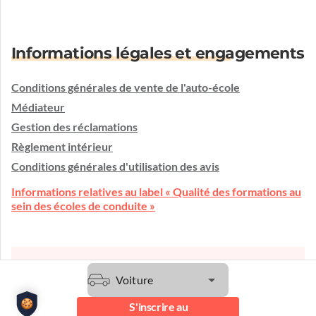
Informations légales et engagements
Conditions générales de vente de l'auto-école
Médiateur
Gestion des réclamations
Règlement intérieur
Conditions générales d'utilisation des avis
Informations relatives au label « Qualité des formations au
sein des écoles de conduite »
Une question ?
Voiture
L'auto-école vous écoute et vous conseille.
S'inscrire au
Etre contacté