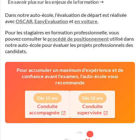
En savoir plus sur les enjeux de la formation
Dans notre auto-école, l'évaluation de départ est réalisée
avec
OSCAR
,
EasyEvaluation
et
en voiture
.
Pour les stagiaires en formation professionnelle, vous
pouvez consulter le
procédé de positionnement
utilisé dans
notre auto-école pour évaluer les projets professionnels des
candidats.
Pour accumuler un maximum d'expérience et de
confiance avant l'examen, l'auto-école vous
recommande
Dès 15 ans
Dès 18 ans
Conduite
Conduite
accompagnée
supervisée