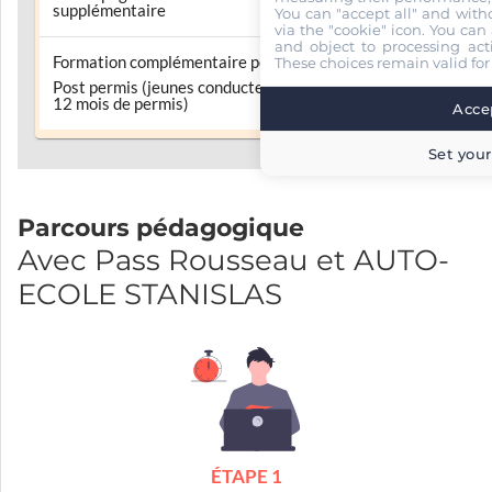
59.00 €
supplémentaire
You can "accept all" and with
via the "cookie" icon
. You can 
and object to processing acti
Formation complémentaire post-permis
These choices remain valid for
180.00 €
Post permis (jeunes conducteurs de 6 à
12 mois de permis)
Accep
Set your
Parcours pédagogique
Avec Pass Rousseau et AUTO-
ECOLE STANISLAS
ÉTAPE 1