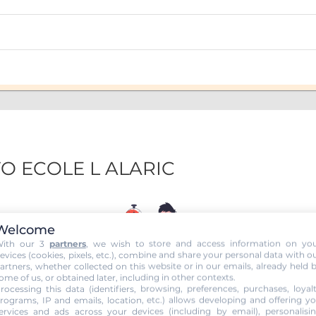
TO ECOLE L ALARIC
Welcome
ith our 3
partners
, we wish to store and access information on yo
evices (cookies, pixels, etc.), combine and share your personal data with o
artners, whether collected on this website or in our emails, already held 
ome of us, or obtained later, including in other contexts.
ÉTAPE 1
rocessing this data (identifiers, browsing, preferences, purchases, loyal
Inscription
rograms, IP and emails, location, etc.) allows developing and offering y
ervices and ads across your devices (including by email), personalisi