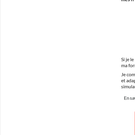
Si je 
ma for
Je com
et ada
simula
En sa