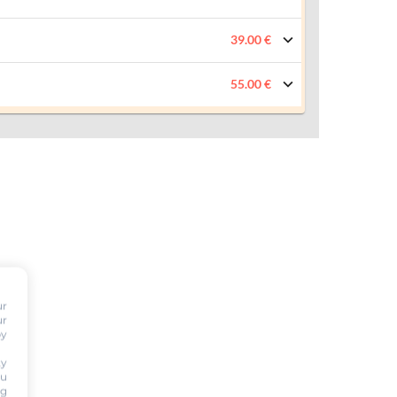
39.00 €
55.00 €
ur
ur
by
ty
ou
ng