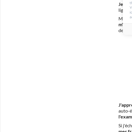
t
Je m'i
Y
ligne 
i
a
Mon in
m'eng
de con
J'appr
auto-é
l'exam
Si j'é
mes fr