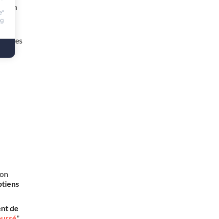
te en
e"
ng
 heures
mon
btiens
nt de
oursé
".