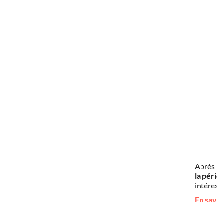
Après 
la pér
intéres
En sav