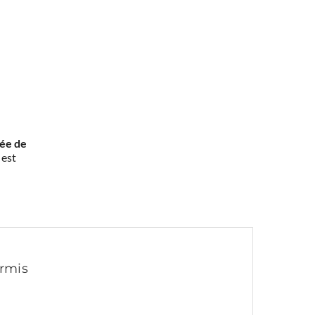
rée de
 est
ermis