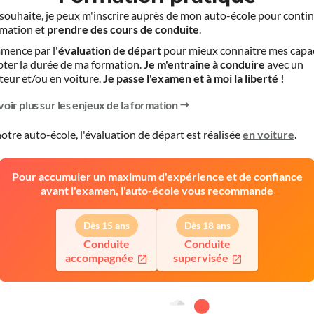
le souhaite, je peux m'inscrire auprès de mon auto-école pour conti
mation et
prendre des cours de conduite
.
mence par l'
évaluation de départ
pour mieux connaître mes capa
pter la durée de ma formation.
Je m'entraîne à conduire
avec un
teur et/ou en voiture.
Je passe l'examen et à moi la liberté !
voir plus sur les enjeux de la formation
otre auto-école, l'évaluation de départ est réalisée
en voiture
.
Pour accumuler un maximum d'expérience et de confiance
avant l'examen, l'auto-école vous recommande
Dès 15 ans
Dès 18 ans
Conduite
Conduite
accompagnée
supervisée