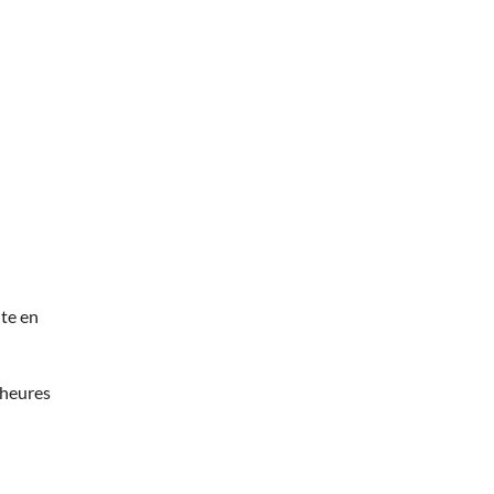
te en
 heures