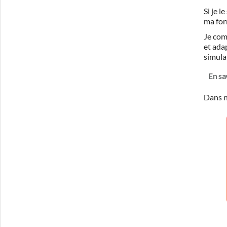
Si je 
ma for
Je com
et ada
simula
En sa
Dans n