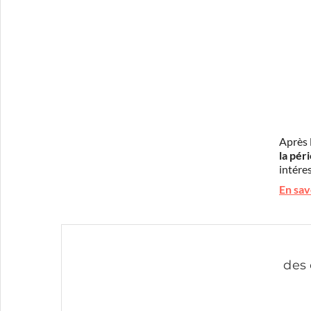
Après 
la pér
intéres
En sav
des 