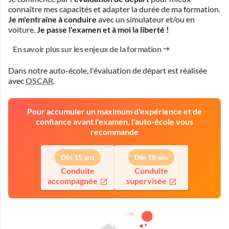
connaître mes capacités et adapter la durée de ma formation.
Je m'entraîne à conduire
avec un simulateur et/ou en
voiture.
Je passe l'examen et à moi la liberté !
En savoir plus sur les enjeux de la formation
Dans notre auto-école, l'évaluation de départ est réalisée
avec
OSCAR
.
Pour accumuler un maximum d'expérience et de
confiance avant l'examen, l'auto-école vous
recommande
Dès 15 ans
Dès 18 ans
Conduite
Conduite
accompagnée
supervisée