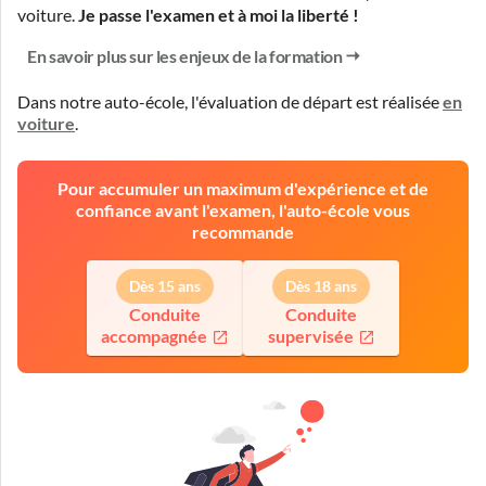
voiture.
Je passe l'examen et à moi la liberté !
En savoir plus sur les enjeux de la formation
Dans notre auto-école, l'évaluation de départ est réalisée
en
voiture
.
Pour accumuler un maximum d'expérience et de
confiance avant l'examen, l'auto-école vous
recommande
Dès 15 ans
Dès 18 ans
Conduite
Conduite
accompagnée
supervisée