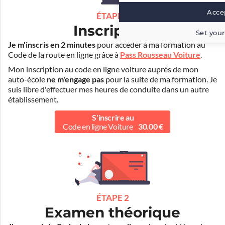
Accep
ÉTAPE 1
Inscription
Set your
Je m'inscris en 2 minutes
pour accéder à ma formation au
Code de la route en ligne grâce à
Pass Rousseau Voiture
.
Mon inscription au code en ligne voiture auprès de mon
auto-école
ne m'engage pas
pour la suite de ma formation. Je
suis libre d'effectuer mes heures de conduite dans un autre
établissement.
S'inscrire au
Code en ligne Voiture
30.00 €
ÉTAPE 2
Examen théorique