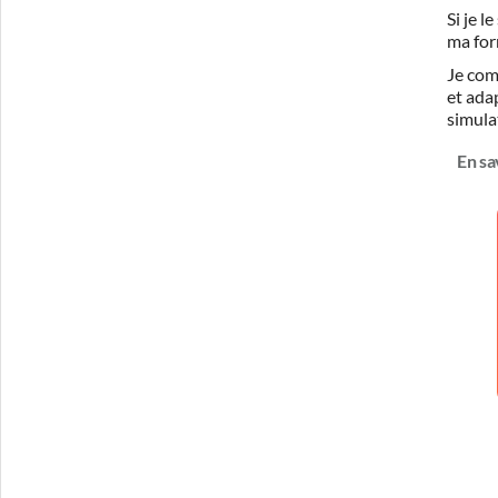
Si je 
ma for
Je com
et ada
simula
En sa