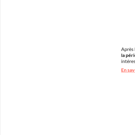
Après 
la pér
intéres
En sav