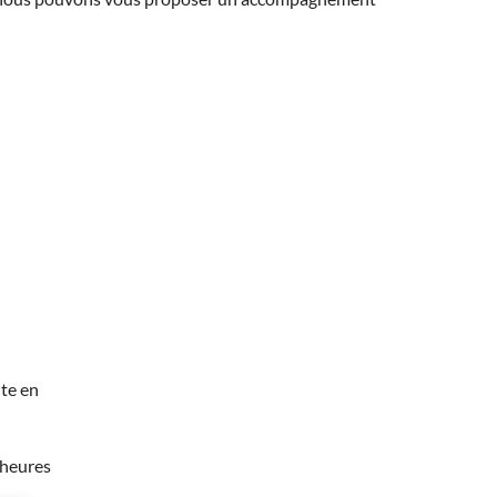
te en
 heures