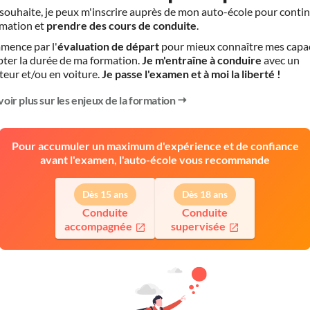
le souhaite, je peux m'inscrire auprès de mon auto-école pour conti
mation et
prendre des cours de conduite
.
mence par l'
évaluation de départ
pour mieux connaître mes capa
pter la durée de ma formation.
Je m'entraîne à conduire
avec un
teur et/ou en voiture.
Je passe l'examen et à moi la liberté !
voir plus sur les enjeux de la formation
Pour accumuler un maximum d'expérience et de confiance
avant l'examen, l'auto-école vous recommande
Dès 15 ans
Dès 18 ans
Conduite
Conduite
accompagnée
supervisée