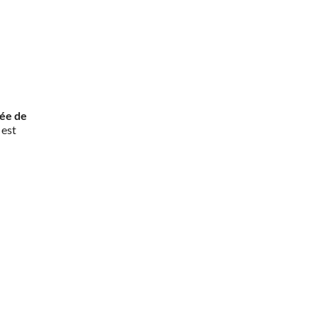
rée de
 est