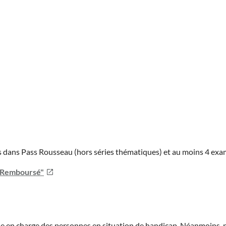
ies dans Pass Rousseau (hors séries thématiques) et au moins 4 ex
u Remboursé"
prise en charge des personnes en situation de handicap. Néanmoi