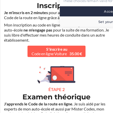
These choices remain valid for
Inscription
Accep
Je m'inscris en 2 minutes
pour accéder à ma formation au
Code de la route en ligne grâce à
Pass Rousseau Voiture
.
Set your
Mon inscription au code en ligne voiture auprès de mon
auto-école
ne m'engage pas
pour la suite de ma formation. Je
suis libre d'effectuer mes heures de conduite dans un autre
établissement.
S'inscrire au
Code en ligne Voiture
35.00 €
ÉTAPE 2
Examen théorique
J'apprends le Code de la route en ligne
. Je suis aidé par les
experts de mon auto-école et aussi par Mister Codes, mon