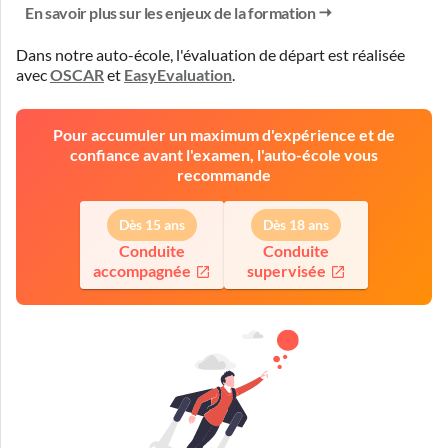
En savoir plus sur les enjeux de la formation
Dans notre auto-école, l'évaluation de départ est réalisée
avec
OSCAR
et
EasyEvaluation
.
Pour accumuler un maximum d'expérience et de
confiance avant l'examen, l'auto-école vous
recommande
Dès 15 ans
Dès 18 ans
Conduite
Conduite
accompagnée
supervisée