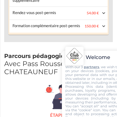
supplémentaire
Rendez-vous post-permis
54.00 €
Formation complémentaire post-permis
150.00 €
Parcours pédagogique
Welcome
Avec Pass Rousseau et
With our 3
partners
, we wish 
CHATEAUNEUF
on your devices (cookies, pix
your personal data with our p
this website or in our emails,
obtained later, including in ot
Processing this data (identi
purchases, loyalty programs, 
allows developing and offerin
your devices (including by 
measuring their performance,
You can "accept all" and with
via the "cookie" icon
. You can 
and object to processing acti
ÉTAPE 1