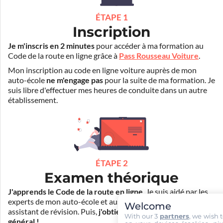
ÉTAPE 1
Inscription
Je m'inscris en 2 minutes
pour accéder à ma formation au
Code de la route en ligne grâce à
Pass Rousseau Voiture
.
Mon inscription au code en ligne voiture auprès de mon
auto-école
ne m'engage pas
pour la suite de ma formation. Je
suis libre d'effectuer mes heures de conduite dans un autre
établissement.
ÉTAPE 2
Examen théorique
J'apprends le Code de la route en ligne
. Je suis aidé par les
experts de mon auto-école et aussi par Mister Codes, mon
Welcome
assistant de révision. Puis,
j'obtiens l'examen théorique
With our 3
partners
, we wish 
général !