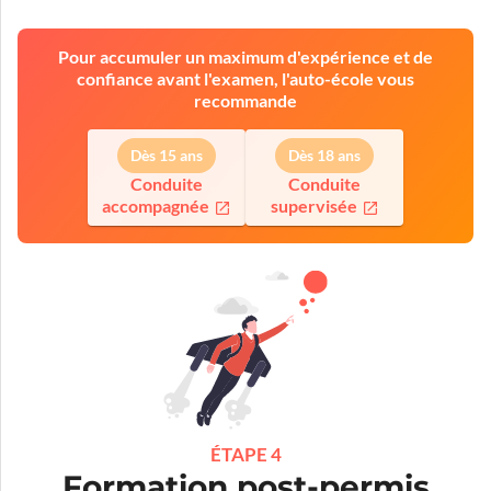
Pour accumuler un maximum d'expérience et de
confiance avant l'examen, l'auto-école vous
recommande
Dès 15 ans
Dès 18 ans
Conduite
Conduite
accompagnée
supervisée
ÉTAPE 4
Formation post-permis