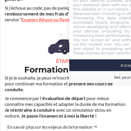
on your devices (cookies, pix
your personal data with our p
Si j'échoue au code, pas de panique ! Je peux bénéficier du
this website or in our emails,
obtained later, including in ot
remboursement de mes frais d'inscription
(30€) grâce au
Processing this data (identi
service "
Examen Réussi ou Remboursé
".
purchases, loyalty programs, 
allows developing and offerin
your devices (including by 
measuring their performance,
You can "accept all" and with
via the "cookie" icon
. You can 
and object to processing acti
These choices remain valid for
ÉTAPE 3
Accep
Formation pratique
Set your
Si je le souhaite, je peux m'inscrire auprès de mon auto-école
pour continuer ma formation et
prendre des cours de
conduite
.
Je commence par l'
évaluation de départ
pour mieux
connaître mes capacités et adapter la durée de ma formation.
Je m'entraîne à conduire
avec un simulateur et/ou en
voiture.
Je passe l'examen et à moi la liberté !
En savoir plus sur les enjeux de la formation