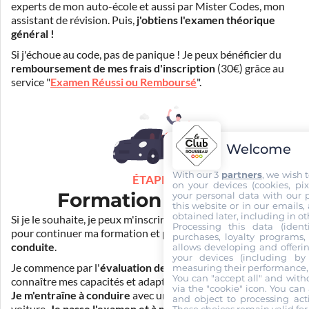
experts de mon auto-école et aussi par Mister Codes, mon
assistant de révision. Puis,
j'obtiens l'examen théorique
général !
Si j'échoue au code, pas de panique ! Je peux bénéficier du
remboursement de mes frais d'inscription
(30€) grâce au
service "
Examen Réussi ou Remboursé
".
Welcome
With our 3
partners
, we wish 
ÉTAPE 3
on your devices (cookies, pix
Formation pratique
your personal data with our p
this website or in our emails,
obtained later, including in ot
Si je le souhaite, je peux m'inscrire auprès de mon auto-école
Processing this data (identi
pour continuer ma formation et
prendre des cours de
purchases, loyalty programs, 
conduite
.
allows developing and offerin
your devices (including by 
Je commence par l'
évaluation de départ
pour mieux
measuring their performance,
You can "accept all" and with
connaître mes capacités et adapter la durée de ma formation.
via the "cookie" icon
. You can 
Je m'entraîne à conduire
avec un simulateur et/ou en
and object to processing acti
voiture.
Je passe l'examen et à moi la liberté !