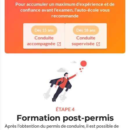
Pour accumuler un maximum d'expérience et de
confiance avant l'examen, l'auto-école vous
recommande
Dès 15 ans
Dès 18 ans
Conduite
Conduite
accompagnée
supervisée
ÉTAPE 4
Formation post-permis
Après l'obtention du permis de conduire, il est possible de