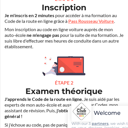
Inscription
Je m'inscris en 2 minutes
pour accéder à ma formation au
Code de la route en ligne grâce à
Pass Rousseau Voiture
.
Mon inscription au code en ligne voiture auprès de mon
auto-école
ne m'engage pas
pour la suite de ma formation. Je
suis libre d'effectuer mes heures de conduite dans un autre
établissement.
ÉTAPE 2
Examen théorique
J'apprends le Code de la route en ligne
. Je suis aidé par les
experts de mon auto-école et aussi par Mister Codes, mon
assistant de révision. Puis,
j'obtiens l'examen théorique
Welcome
général !
With our 3
partners
, we wish 
Si j'échoue au code, pas de panique ! Je peux bénéficier du
on your devices (cookies, pix