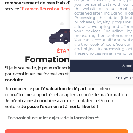
remboursement de mes frais d'inscription
(30€) grâce au
your personal data with our p
service "
Examen Réussi ou Remboursé
".
this website or in our emails,
obtained later, including in ot
Processing this data (identi
purchases, loyalty programs, 
allows developing and offerin
your devices (including by 
measuring their performance,
You can "accept all" and with
via the "cookie" icon
. You can 
and object to processing acti
ÉTAPE 3
These choices remain valid for
Formation pratique
Accep
Si je le souhaite, je peux m'inscrire auprès de mon auto-école
pour continuer ma formation et
prendre des cours de
Set your
conduite
.
Je commence par l'
évaluation de départ
pour mieux
connaître mes capacités et adapter la durée de ma formation.
Je m'entraîne à conduire
avec un simulateur et/ou en
voiture.
Je passe l'examen et à moi la liberté !
En savoir plus sur les enjeux de la formation