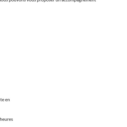
te en
 heures