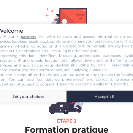
Welcome
ÉTAPE 2
ith our 3
partners
, we wish to store and access information on yo
Examen théorique
evices (cookies, pixels, etc.), combine and share your personal data with o
artners, whether collected on this website or in our emails, already held 
ome of us, or obtained later, including in other contexts.
ends le Code de la route en ligne
. Je suis aidé par les experts de 
rocessing this data (identifiers, browsing, preferences, purchases, loyal
cole et aussi par Mister Codes, mon assistant de révision. Puis,
j'o
rograms, IP and emails, location, etc.) allows developing and offering y
en théorique général !
ervices and ads across your devices (including by email), personalisi
hem, measuring their performance, and analysing audiences.
choue au code, pas de panique ! Je peux bénéficier du
rembourseme
ou can "accept all" and withdraw your consent at any time via the "cooki
ais d'inscription
(30€) grâce au service "
Examen Réussi ou Remb
con
. You can also "set detailed preferences" and object to processi
ctivities not subject to consent. These choices remain valid for 6 months.
Set your choices
Accept all
ÉTAPE 3
Formation pratique