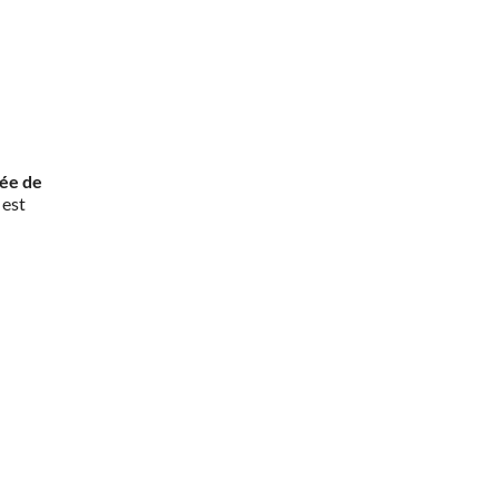
rée de
 est