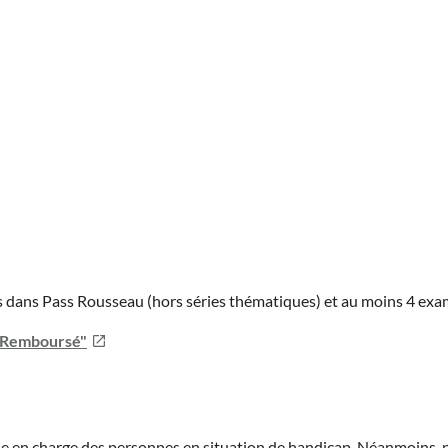
ies dans Pass Rousseau (hors séries thématiques) et au moins 4 ex
u Remboursé"
prise en charge des personnes en situation de handicap. Néanmoi