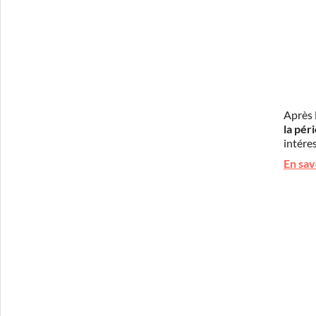
Après 
la pér
intéres
En sav