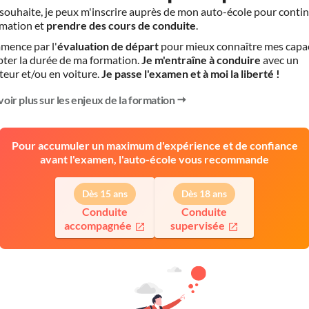
le souhaite, je peux m'inscrire auprès de mon auto-école pour conti
mation et
prendre des cours de conduite
.
mence par l'
évaluation de départ
pour mieux connaître mes capa
pter la durée de ma formation.
Je m'entraîne à conduire
avec un
teur et/ou en voiture.
Je passe l'examen et à moi la liberté !
voir plus sur les enjeux de la formation
Pour accumuler un maximum d'expérience et de confiance
avant l'examen, l'auto-école vous recommande
Dès 15 ans
Dès 18 ans
Conduite
Conduite
accompagnée
supervisée