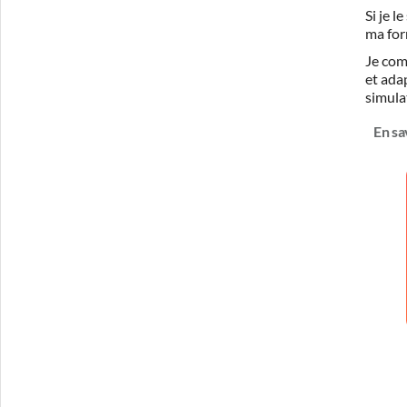
Si je 
ma for
Je com
et ada
simula
En sa