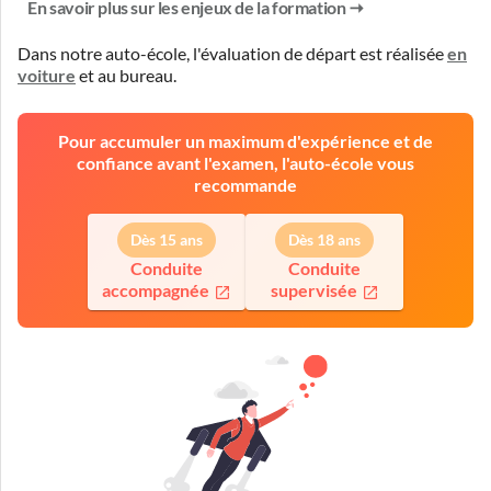
En savoir plus sur les enjeux de la formation
Dans notre auto-école, l'évaluation de départ est réalisée
en
voiture
et
au bureau
.
Pour accumuler un maximum d'expérience et de
confiance avant l'examen, l'auto-école vous
recommande
Dès 15 ans
Dès 18 ans
Conduite
Conduite
accompagnée
supervisée