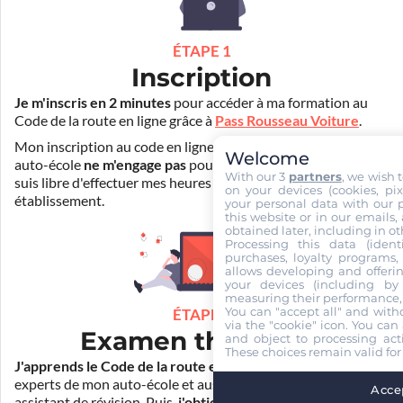
ÉTAPE 1
Inscription
Je m'inscris en 2 minutes
pour accéder à ma formation au
Code de la route en ligne grâce à
Pass Rousseau Voiture
.
Mon inscription au code en ligne voiture auprès de mon
Welcome
auto-école
ne m'engage pas
pour la suite de ma formation. Je
With our 3
partners
, we wish 
suis libre d'effectuer mes heures de conduite dans un autre
on your devices (cookies, pix
établissement.
your personal data with our p
this website or in our emails,
obtained later, including in ot
Processing this data (identi
purchases, loyalty programs, 
allows developing and offerin
your devices (including by 
measuring their performance,
You can "accept all" and with
ÉTAPE 2
via the "cookie" icon
. You can 
Examen théorique
and object to processing acti
These choices remain valid for
J'apprends le Code de la route en ligne
. Je suis aidé par les
experts de mon auto-école et aussi par Mister Codes, mon
Accep
assistant de révision. Puis,
j'obtiens l'examen théorique