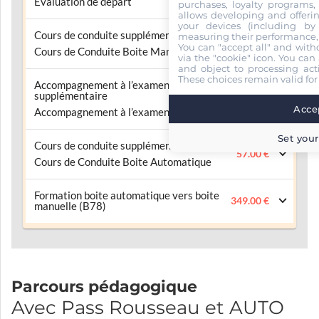
Evaluation de départ
purchases, loyalty programs, 
allows developing and offerin
your devices (including by 
Cours de conduite supplémentaire
measuring their performance,
53.00 €
You can "accept all" and with
Cours de Conduite Boite Manuelle
via the "cookie" icon
. You can 
and object to processing acti
These choices remain valid for
Accompagnement à l’examen
supplémentaire
50.00 €
Accep
Accompagnement à l’examen
Set your
Cours de conduite supplémentaire
57.00 €
Cours de Conduite Boite Automatique
Formation boite automatique vers boite
349.00 €
manuelle (B78)
Parcours pédagogique
Avec Pass Rousseau et AUTO