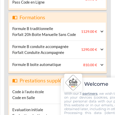
Pass Code en Ligne
Formations
Formule B traditionnelle
1129.00 €
Forfait 20h Boite Manuelle Sans Code
Formule B conduite accompagnée
1290.00 €
Forfait Conduite Accompagnée
Formule B boite automatique
810.00 €
Prestations supplémentaires
Welcome
Code à l'auto école
With our 3
partners
, we wish 
300.00 €
on your devices (cookies, pix
Code en Salle
your personal data with our p
this website or in our emails,
obtained later, including in ot
Evaluation initiale
Processing this data (identi
45.00 €