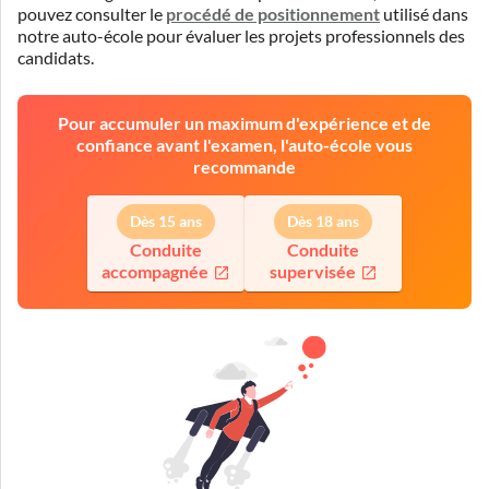
pouvez consulter le
procédé de positionnement
utilisé dans
notre auto-école pour évaluer les projets professionnels des
candidats.
Pour accumuler un maximum d'expérience et de
confiance avant l'examen, l'auto-école vous
recommande
Dès 15 ans
Dès 18 ans
Conduite
Conduite
accompagnée
supervisée