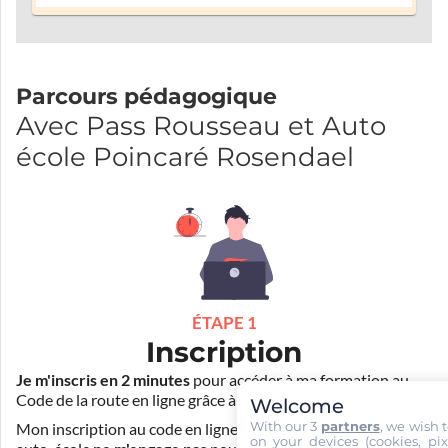
Parcours pédagogique
Avec Pass Rousseau et Auto
école Poincaré Rosendael
ÉTAPE 1
Inscription
Je m'inscris en 2 minutes
pour accéder à ma formation au
Code de la route en ligne grâce à
Pass Rousseau Voiture
.
Welcome
With our 3
partners
, we wish 
Mon inscription au code en ligne voiture auprès de mon
on your devices (cookies, pix