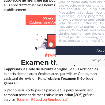
auto-école
ne m'engage pas
pour la suite de ma formation. Je
your personal data with our p
suis libre d'effectuer mes heures de conduite dans un autre
this website or in our emails,
obtained later, including in ot
établissement.
Processing this data (identi
purchases, loyalty programs, 
S'inscrire au
allows developing and offerin
Code en ligne Voiture
40.00 €
your devices (including by 
measuring their performance,
You can "accept all" and with
via the "cookie" icon
. You can 
and object to processing acti
These choices remain valid for
Accep
ÉTAPE 2
Set your
Examen théorique
J'apprends le Code de la route en ligne
. Je suis aidé par les
experts de mon auto-école et aussi par Mister Codes, mon
assistant de révision. Puis,
j'obtiens l'examen théorique
général !
Si j'échoue au code, pas de panique ! Je peux bénéficier du
remboursement de mes frais d'inscription
(30€) grâce au
service "
Examen Réussi ou Remboursé
".