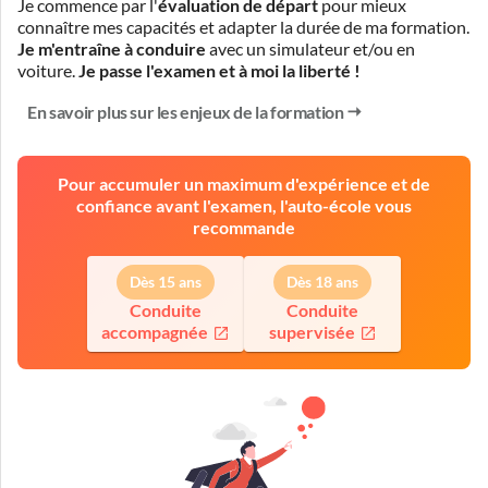
Je commence par l'
évaluation de départ
pour mieux
connaître mes capacités et adapter la durée de ma formation.
Je m'entraîne à conduire
avec un simulateur et/ou en
voiture.
Je passe l'examen et à moi la liberté !
En savoir plus sur les enjeux de la formation
Pour accumuler un maximum d'expérience et de
confiance avant l'examen, l'auto-école vous
recommande
Dès 15 ans
Dès 18 ans
Conduite
Conduite
accompagnée
supervisée