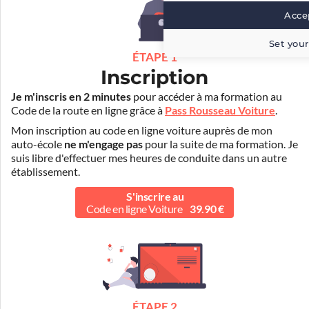
Accep
Set your
ÉTAPE 1
Inscription
Je m'inscris en 2 minutes
pour accéder à ma formation au
Code de la route en ligne grâce à
Pass Rousseau Voiture
.
Mon inscription au code en ligne voiture auprès de mon
auto-école
ne m'engage pas
pour la suite de ma formation. Je
suis libre d'effectuer mes heures de conduite dans un autre
établissement.
S'inscrire au
Code en ligne Voiture
39.90 €
ÉTAPE 2