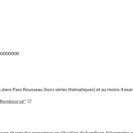
000000000
ies dans Pass Rousseau (hors séries thématiques) et au moins 4 ex
u Remboursé"
prise en charge des personnes en situation de handicap. Néanmoi