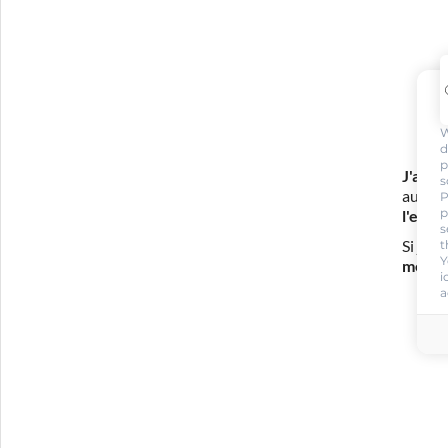
W
d
p
J'appr
s
auto-é
P
p
l'exam
s
t
Si j'é
Y
mes fr
i
a