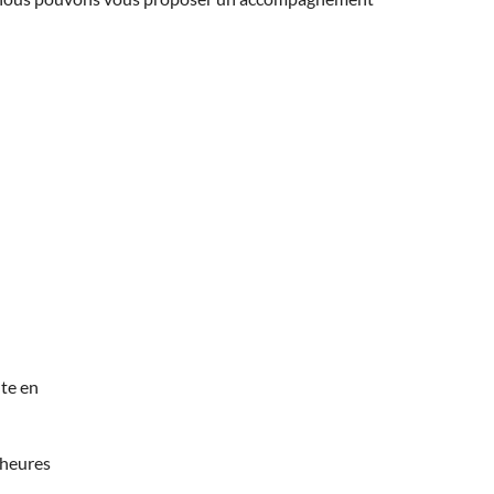
te en
 heures