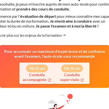
le souhaite, je peux m'inscrire auprès de mon auto-école pour conti
mation et
prendre des cours de conduite
.
mence par l'
évaluation de départ
pour mieux connaître mes capa
pter la durée de ma formation.
Je m'entraîne à conduire
avec un
teur et/ou en voiture.
Je passe l'examen et à moi la liberté !
voir plus sur les enjeux de la formation
Pour accumuler un maximum d'expérience et de confiance
avant l'examen, l'auto-école vous recommande
Dès 15 ans
Dès 18 ans
Conduite
Conduite
accompagnée
supervisée