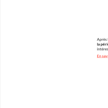
Après 
la pér
intéres
En sav