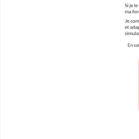
Si je 
ma for
Je com
et ada
simula
En sa