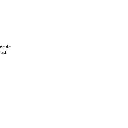
rée de
 est