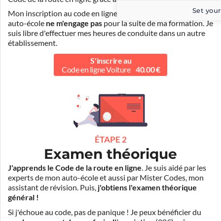
Set your
Mon inscription au code en ligne voiture auprès de mon
auto-école
ne m'engage pas
pour la suite de ma formation. Je
suis libre d'effectuer mes heures de conduite dans un autre
établissement.
S'inscrire au
Code en ligne Voiture
40.00 €
ÉTAPE 2
Examen théorique
J'apprends le Code de la route en ligne
. Je suis aidé par les
experts de mon auto-école et aussi par Mister Codes, mon
assistant de révision. Puis,
j'obtiens l'examen théorique
général !
Si j'échoue au code, pas de panique ! Je peux bénéficier du