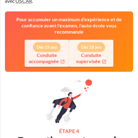
avec
OSCAR
.
Pour accumuler un maximum d'expérience et de
confiance avant l'examen, l'auto-école vous
recommande
Dès 15 ans
Dès 18 ans
Conduite
Conduite
accompagnée
supervisée
ÉTAPE 4