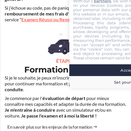
With our 3
partners
, we wish 
on your devices (cookies, pix
Si j'échoue au code, pas de panique ! Je peux bénéficier du
your personal data with our p
remboursement de mes frais d'inscription
(30€) grâce au
this website or in our emails,
obtained later, including in ot
service "
Examen Réussi ou Remboursé
".
Processing this data (identi
purchases, loyalty programs, 
allows developing and offerin
your devices (including by 
measuring their performance,
You can "accept all" and with
via the "cookie" icon
. You can 
and object to processing acti
These choices remain valid for
ÉTAPE 3
Formation pratique
Accep
Si je le souhaite, je peux m'inscrire auprès de mon auto-école
Set your
pour continuer ma formation et
prendre des cours de
conduite
.
Je commence par l'
évaluation de départ
pour mieux
connaître mes capacités et adapter la durée de ma formation.
Je m'entraîne à conduire
avec un simulateur et/ou en
voiture.
Je passe l'examen et à moi la liberté !
En savoir plus sur les enjeux de la formation