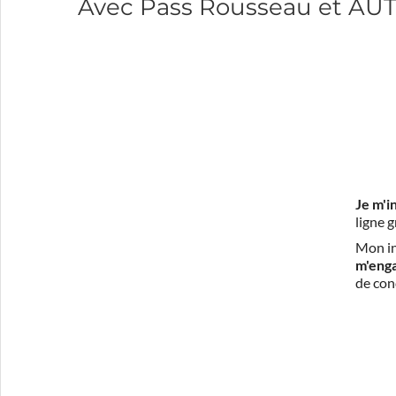
Avec Pass Rousseau et A
Je m'i
ligne 
Mon in
m'eng
de con