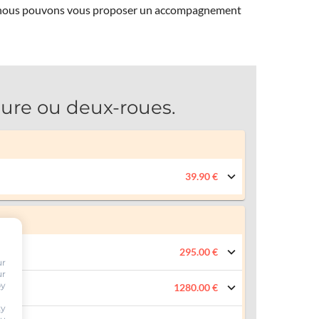
ns, nous pouvons vous proposer un accompagnement
ure ou deux-roues.
39.90 €
295.00 €
ur
ur
by
1280.00 €
ty