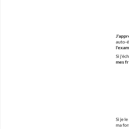
J'appr
auto-é
l'exam
Si j'é
mes fr
Si je 
ma for