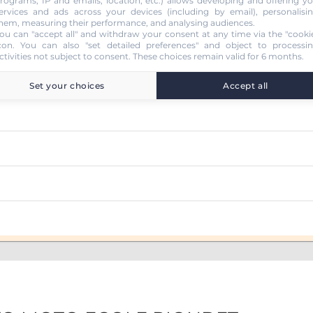
rograms, IP and emails, location, etc.) allows developing and offering y
ervices and ads across your devices (including by email), personalisi
hem, measuring their performance, and analysing audiences.
ou can "accept all" and withdraw your consent at any time via the "cooki
con
. You can also "set detailed preferences" and object to processi
ctivities not subject to consent. These choices remain valid for 6 months.
Set your choices
Accept all