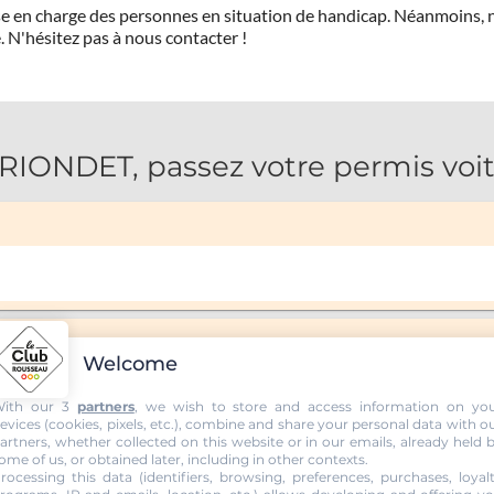
prise en charge des personnes en situation de handicap. Néanmoi
.
N'hésitez pas à nous contacter !
ONDET, passez votre permis voit
Welcome
ith our 3
partners
, we wish to store and access information on yo
evices (cookies, pixels, etc.), combine and share your personal data with o
artners, whether collected on this website or in our emails, already held 
ome of us, or obtained later, including in other contexts.
rocessing this data (identifiers, browsing, preferences, purchases, loyal