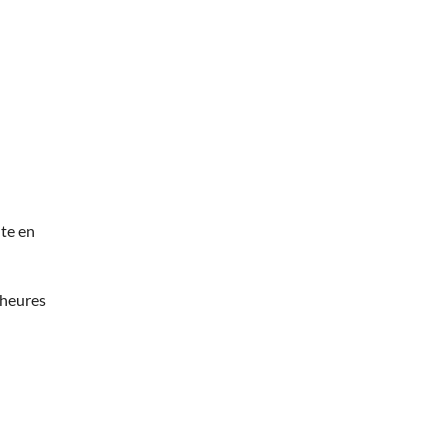
te en
 heures