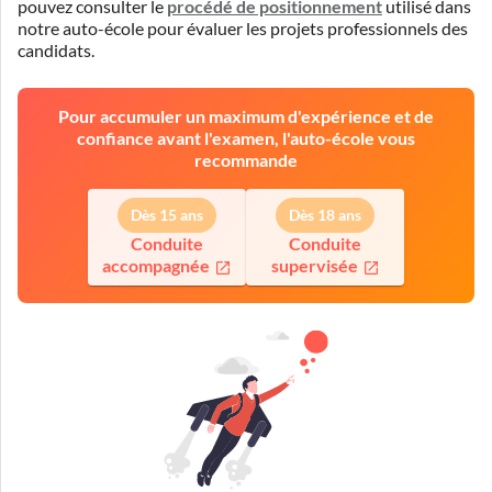
pouvez consulter le
procédé de positionnement
utilisé dans
notre auto-école pour évaluer les projets professionnels des
candidats.
Pour accumuler un maximum d'expérience et de
confiance avant l'examen, l'auto-école vous
recommande
Dès 15 ans
Dès 18 ans
Conduite
Conduite
accompagnée
supervisée