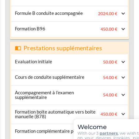
Formule B conduite accompagnée
2024.00 €
Formation B96
450.00 €
Prestations supplémentaires
Evaluation initiale
50.00 €
Cours de conduite supplémentaire
54.00 €
Accompagnement à l’examen
54.00 €
supplémentaire
Formation boite automatique vers boite
450.00 €
manuelle (B78)
Welcome
Formation complémentaire post-permis
150.00 €
With our 3
partners
, we wish 
on your devices (cookies, pix