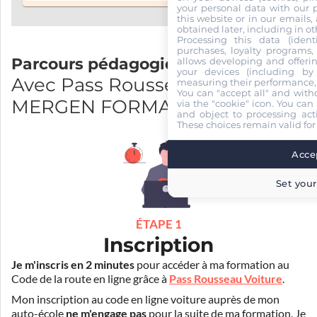
your personal data with our p
this website or in our emails,
obtained later, including in ot
Processing this data (identi
purchases, loyalty programs, 
Parcours pédagogique
allows developing and offerin
your devices (including by 
Avec Pass Rousseau et
measuring their performance,
You can "accept all" and with
MERGEN FORMATIONS
via the "cookie" icon
. You can 
and object to processing acti
These choices remain valid for
Accep
Set your
ÉTAPE 1
Inscription
Je m'inscris en 2 minutes
pour accéder à ma formation au
Code de la route en ligne grâce à
Pass Rousseau Voiture
.
Mon inscription au code en ligne voiture auprès de mon
auto-école
ne m'engage pas
pour la suite de ma formation. Je