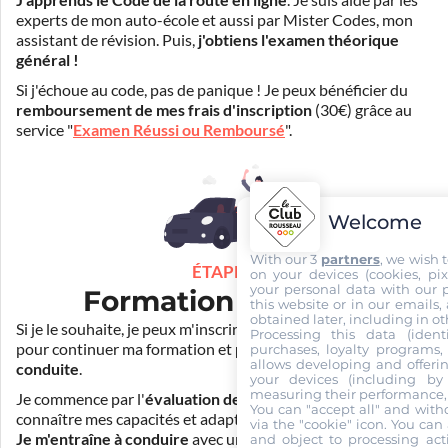
J'apprends le Code de la route en ligne
. Je suis aidé par les
experts de mon auto-école et aussi par Mister Codes, mon
assistant de révision. Puis,
j'obtiens l'examen théorique
général !
Si j'échoue au code, pas de panique ! Je peux bénéficier du
remboursement de mes frais d'inscription
(30€) grâce au
service "
Examen Réussi ou Remboursé
".
Welcome
With our 3
partners
, we wish 
ÉTAPE 3
on your devices (cookies, pix
your personal data with our p
Formation pratique
this website or in our emails,
obtained later, including in ot
Si je le souhaite, je peux m'inscrire auprès de mon auto-école
Processing this data (identi
pour continuer ma formation et
prendre des cours de
purchases, loyalty programs, 
allows developing and offerin
conduite
.
your devices (including by 
measuring their performance,
Je commence par l'
évaluation de départ
pour mieux
You can "accept all" and with
connaître mes capacités et adapter la durée de ma formation.
via the "cookie" icon
. You can 
Je m'entraîne à conduire
avec un simulateur et/ou en
and object to processing acti