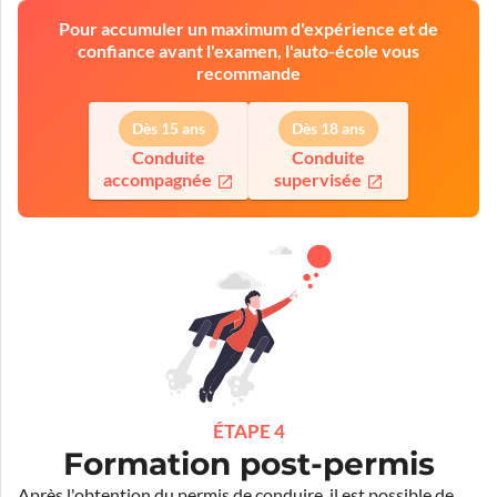
Pour accumuler un maximum d'expérience et de
confiance avant l'examen, l'auto-école vous
recommande
Dès 15 ans
Dès 18 ans
Conduite
Conduite
accompagnée
supervisée
ÉTAPE 4
Formation post-permis
Après l'obtention du permis de conduire, il est possible de