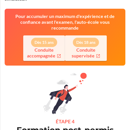
Pour accumuler un maximum d'expérience et de
confiance avant l'examen, l'auto-école vous
recommande
Dès 15 ans
Dès 18 ans
Conduite
Conduite
accompagnée
supervisée
ÉTAPE 4
Formation post-permis