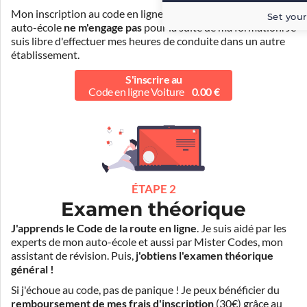
Mon inscription au code en ligne voiture auprès de mon
Set your
auto-école
ne m'engage pas
pour la suite de ma formation. Je
suis libre d'effectuer mes heures de conduite dans un autre
établissement.
S'inscrire au
Code en ligne Voiture
0.00 €
ÉTAPE 2
Examen théorique
J'apprends le Code de la route en ligne
. Je suis aidé par les
experts de mon auto-école et aussi par Mister Codes, mon
assistant de révision. Puis,
j'obtiens l'examen théorique
général !
Si j'échoue au code, pas de panique ! Je peux bénéficier du
remboursement de mes frais d'inscription
(30€) grâce au