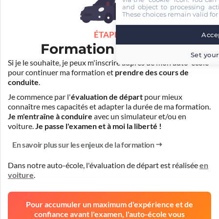
and object to processing acti
These choices remain valid for
ÉTAPE 3
Accep
Formation pratique
Set your
Si je le souhaite, je peux m'inscrire auprès de mon auto-école
pour continuer ma formation et
prendre des cours de
conduite
.
Je commence par l'
évaluation de départ
pour mieux
connaître mes capacités et adapter la durée de ma formation.
Je m'entraîne à conduire
avec un simulateur et/ou en
voiture.
Je passe l'examen et à moi la liberté !
En savoir plus sur les enjeux de la formation
Dans notre auto-école, l'évaluation de départ est réalisée
en
voiture
.
Pour accumuler un maximum d'expérience et de
confiance avant l'examen, l'auto-école vous