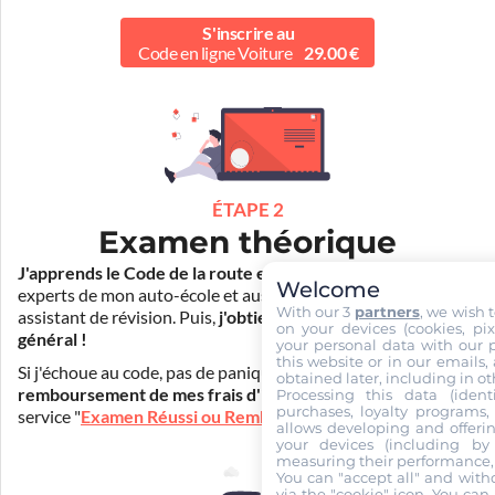
S'inscrire au
Code en ligne Voiture
29.00 €
ÉTAPE 2
Examen théorique
J'apprends le Code de la route en ligne
. Je suis aidé par les
Welcome
experts de mon auto-école et aussi par Mister Codes, mon
With our 3
partners
, we wish 
assistant de révision. Puis,
j'obtiens l'examen théorique
on your devices (cookies, pix
général !
your personal data with our p
this website or in our emails,
Si j'échoue au code, pas de panique ! Je peux bénéficier du
obtained later, including in ot
remboursement de mes frais d'inscription
(30€) grâce au
Processing this data (identi
purchases, loyalty programs, 
service "
Examen Réussi ou Remboursé
".
allows developing and offerin
your devices (including by 
measuring their performance,
You can "accept all" and with
via the "cookie" icon
. You can 