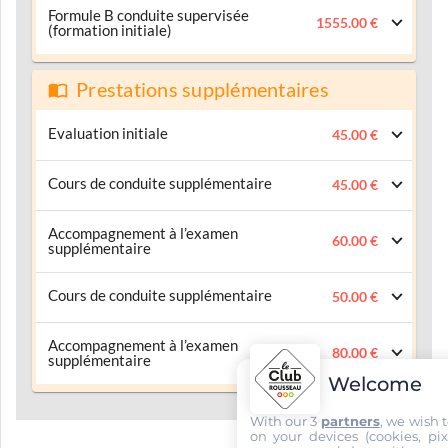
Formule B conduite supervisée
1555.00 €
(formation initiale)
Prestations supplémentaires
Evaluation initiale
45.00 €
Cours de conduite supplémentaire
45.00 €
Accompagnement à l’examen
60.00 €
supplémentaire
Cours de conduite supplémentaire
50.00 €
Accompagnement à l’examen
80.00 €
supplémentaire
Welcome
With our 3
partners
, we wish 
on your devices (cookies, pix