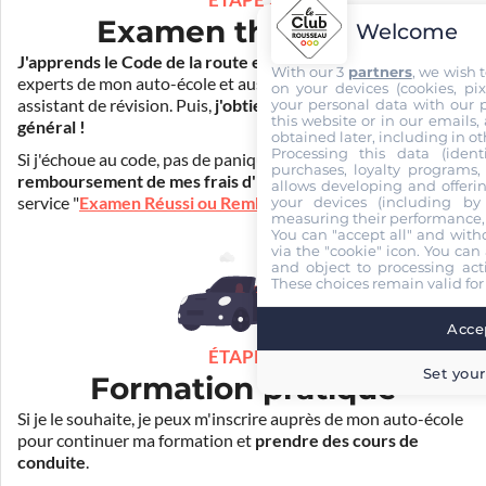
Examen théorique
Welcome
J'apprends le Code de la route en ligne
. Je suis aidé par les
With our 3
partners
, we wish 
experts de mon auto-école et aussi par Mister Codes, mon
on your devices (cookies, pix
your personal data with our p
assistant de révision. Puis,
j'obtiens l'examen théorique
this website or in our emails,
général !
obtained later, including in ot
Processing this data (identi
Si j'échoue au code, pas de panique ! Je peux bénéficier du
purchases, loyalty programs, 
remboursement de mes frais d'inscription
(30€) grâce au
allows developing and offerin
service "
Examen Réussi ou Remboursé
".
your devices (including by 
measuring their performance,
You can "accept all" and with
via the "cookie" icon
. You can 
and object to processing acti
These choices remain valid for
Accep
ÉTAPE 3
Set your
Formation pratique
Si je le souhaite, je peux m'inscrire auprès de mon auto-école
pour continuer ma formation et
prendre des cours de
conduite
.