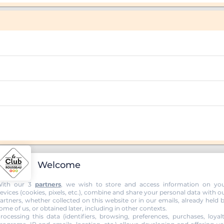
Welcome
ith our 3
partners
, we wish to store and access information on yo
evices (cookies, pixels, etc.), combine and share your personal data with o
COLE DE CONDUITE JEAN FILAK
artners, whether collected on this website or in our emails, already held 
ome of us, or obtained later, including in other contexts.
rocessing this data (identifiers, browsing, preferences, purchases, loyal