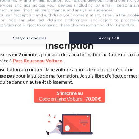
rograms, IP and emails, location, etc.) allows developing and offering y
ervices and ads across your devices (including by email), personalisi
hem, measuring their performance, and analysing audiences.
ou can "accept all" and withdraw your consent at any time via the "cooki
con
. You can also "set detailed preferences" and object to processi
ctivities not subject to consent. These choices remain valid for 6 months.
ÉTAPE 1
Set your choices
Accept all
Inscription
nscris en 2 minutes
pour accéder à ma formation au Code de la rou
grâce à
Pass Rousseau Voiture
.
scription au code en ligne voiture auprès de mon auto-école
ne
age pas
pour la suite de ma formation. Je suis libre d'effectuer mes
duite dans un autre établissement.
S'inscrire au
Code en ligne Voiture
70.00 €