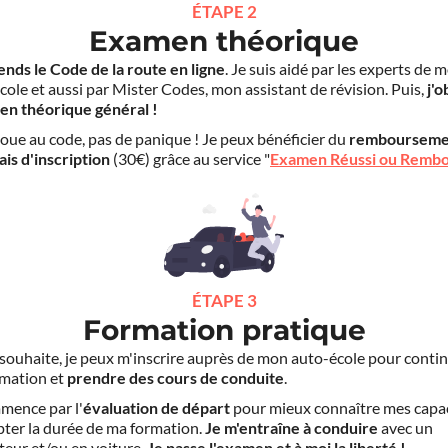
ÉTAPE 2
Examen théorique
ends le Code de la route en ligne
. Je suis aidé par les experts de 
cole et aussi par Mister Codes, mon assistant de révision. Puis,
j'o
en théorique général !
choue au code, pas de panique ! Je peux bénéficier du
rembourseme
ais d'inscription
(30€) grâce au service "
Examen Réussi ou Remb
ÉTAPE 3
Formation pratique
le souhaite, je peux m'inscrire auprès de mon auto-école pour conti
mation et
prendre des cours de conduite
.
mence par l'
évaluation de départ
pour mieux connaître mes capa
pter la durée de ma formation.
Je m'entraîne à conduire
avec un
teur et/ou en voiture.
Je passe l'examen et à moi la liberté !