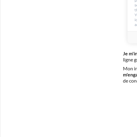
p
s
t
Y
i
a
Je m'i
ligne 
Mon in
m'eng
de con