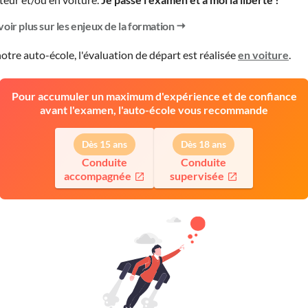
voir plus sur les enjeux de la formation
otre auto-école, l'évaluation de départ est réalisée
en voiture
.
Pour accumuler un maximum d'expérience et de confiance
avant l'examen, l'auto-école vous recommande
Dès 15 ans
Dès 18 ans
Conduite
Conduite
accompagnée
supervisée