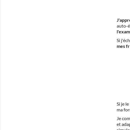
J'appr
auto-é
l'exam
Si j'é
mes fr
Si je 
ma for
Je com
et ada
simula