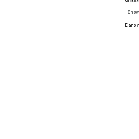
En sa
Dans n