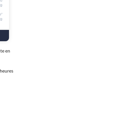
ou
ng
e"
ng
te en
 heures