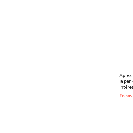
Après 
la pér
intéres
En sav