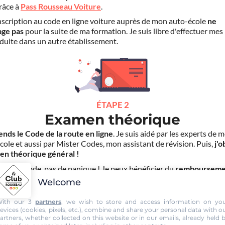
grâce à
Pass Rousseau Voiture
.
scription au code en ligne voiture auprès de mon auto-école
ne
age pas
pour la suite de ma formation. Je suis libre d'effectuer mes
duite dans un autre établissement.
ÉTAPE 2
Examen théorique
ends le Code de la route en ligne
. Je suis aidé par les experts de 
cole et aussi par Mister Codes, mon assistant de révision. Puis,
j'o
en théorique général !
choue au code, pas de panique ! Je peux bénéficier du
rembourseme
ais d'inscription
(30€) grâce au service "
Examen Réussi ou Remb
Welcome
ith our 3
partners
, we wish to store and access information on yo
evices (cookies, pixels, etc.), combine and share your personal data with o
artners, whether collected on this website or in our emails, already held 