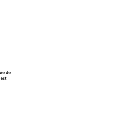
rée de
 est