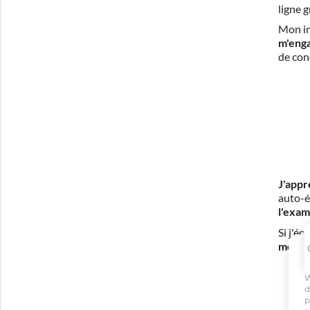
ligne 
Mon in
m'eng
de con
J'appr
auto-é
l'exam
Si j'é
mes fr
W
d
p