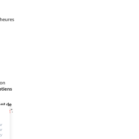
 heures
mon
btiens
nt de
oursé
".
ur
ur
by