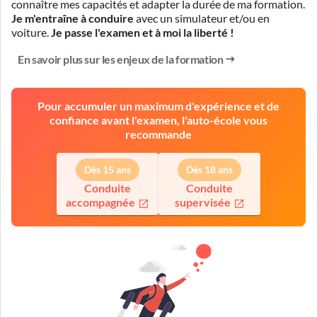
connaître mes capacités et adapter la durée de ma formation.
Je m'entraîne à conduire
avec un simulateur et/ou en
voiture.
Je passe l'examen et à moi la liberté !
En savoir plus sur les enjeux de la formation
Pour accumuler un maximum d'expérience et de
confiance avant l'examen, l'auto-école vous
recommande
Dès 15 ans
Dès 18 ans
Conduite
Conduite
accompagnée
supervisée