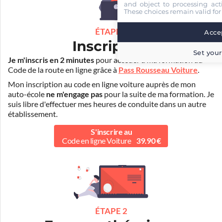
and object to processing acti
These choices remain valid for
ÉTAPE 1
Accep
Inscription
Set your
Je m'inscris en 2 minutes
pour accéder à ma formation au
Code de la route en ligne grâce à
Pass Rousseau Voiture
.
Mon inscription au code en ligne voiture auprès de mon
auto-école
ne m'engage pas
pour la suite de ma formation. Je
suis libre d'effectuer mes heures de conduite dans un autre
établissement.
S'inscrire au
Code en ligne Voiture
39.90 €
ÉTAPE 2