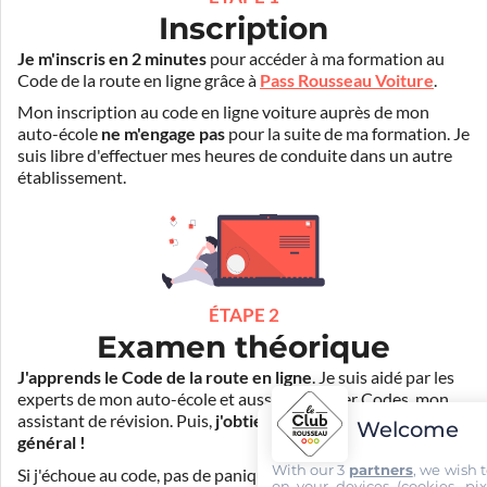
Inscription
Je m'inscris en 2 minutes
pour accéder à ma formation au
Code de la route en ligne grâce à
Pass Rousseau Voiture
.
Mon inscription au code en ligne voiture auprès de mon
auto-école
ne m'engage pas
pour la suite de ma formation. Je
suis libre d'effectuer mes heures de conduite dans un autre
établissement.
ÉTAPE 2
Examen théorique
J'apprends le Code de la route en ligne
. Je suis aidé par les
experts de mon auto-école et aussi par Mister Codes, mon
assistant de révision. Puis,
j'obtiens l'examen théorique
Welcome
général !
With our 3
partners
, we wish 
Si j'échoue au code, pas de panique ! Je peux bénéficier du
on your devices (cookies, pix