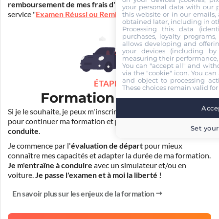
remboursement de mes frais d'inscription
(30€) grâce au
your personal data with our p
service "
Examen Réussi ou Remboursé
".
this website or in our emails,
obtained later, including in ot
Processing this data (identi
purchases, loyalty programs, 
allows developing and offerin
your devices (including by 
measuring their performance,
You can "accept all" and with
via the "cookie" icon
. You can 
and object to processing acti
ÉTAPE 3
These choices remain valid for
Formation pratique
Accep
Si je le souhaite, je peux m'inscrire auprès de mon auto-école
pour continuer ma formation et
prendre des cours de
Set your
conduite
.
Je commence par l'
évaluation de départ
pour mieux
connaître mes capacités et adapter la durée de ma formation.
Je m'entraîne à conduire
avec un simulateur et/ou en
voiture.
Je passe l'examen et à moi la liberté !
En savoir plus sur les enjeux de la formation