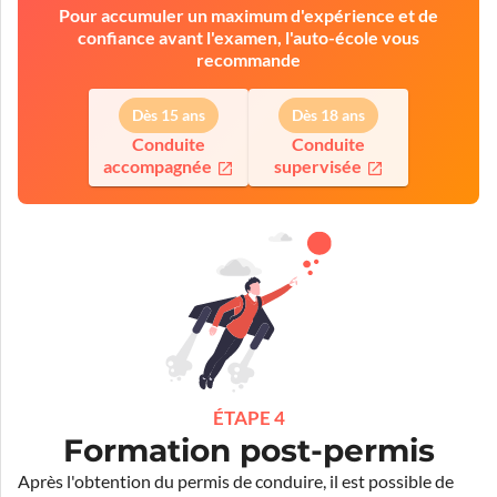
Pour accumuler un maximum d'expérience et de
confiance avant l'examen, l'auto-école vous
recommande
Dès 15 ans
Dès 18 ans
Conduite
Conduite
accompagnée
supervisée
ÉTAPE 4
Formation post-permis
Après l'obtention du permis de conduire, il est possible de