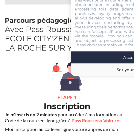
this website or in our emails,
obtained later, including in ot
Processing this data (identi
purchases, loyalty programs, 
allows developing and offerin
Parcours pédagogique
your devices (including by 
Avec Pass Rousseau et AUTO
measuring their performance,
You can "accept all" and with
via the "cookie" icon
. You can 
ECOLE CITY'ZEN marionneau
and object to processing acti
These choices remain valid for
LA ROCHE SUR YON
Accep
Set your
ÉTAPE 1
Inscription
Je m'inscris en 2 minutes
pour accéder à ma formation au
Code de la route en ligne grâce à
Pass Rousseau Voiture
.
Mon inscription au code en ligne voiture auprès de mon