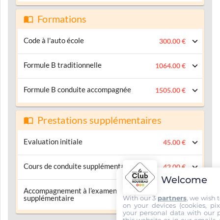
Formations
Code à l'auto école
300.00 €
Formule B traditionnelle
1064.00 €
Formule B conduite accompagnée
1505.00 €
Prestations supplémentaires
Evaluation initiale
45.00 €
Cours de conduite supplémentaire
42.00 €
Welcome
Accompagnement à l’examen
42.00 €
supplémentaire
With our 3
partners
, we wish 
on your devices (cookies, pix
your personal data with our p