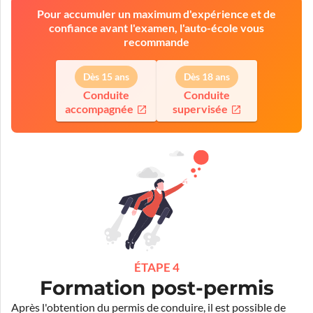
Pour accumuler un maximum d'expérience et de
confiance avant l'examen, l'auto-école vous
recommande
Dès 15 ans
Dès 18 ans
Conduite
Conduite
accompagnée
supervisée
ÉTAPE 4
Formation post-permis
Après l'obtention du permis de conduire, il est possible de