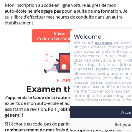
Mon inscription au code en ligne voiture auprès de mon
auto-école
ne m'engage pas
pour la suite de ma formation. Je
suis libre d'effectuer mes heures de conduite dans un autre
établissement.
S'inscrire au
Welcome
Code en ligne Voiture
39.90 €
With our 3
partners
, we wish 
on your devices (cookies, pix
your personal data with our p
this website or in our emails,
obtained later, including in ot
Processing this data (identi
purchases, loyalty programs, 
allows developing and offerin
your devices (including by 
ÉTAPE 2
measuring their performance,
Examen théorique
You can "accept all" and with
via the "cookie" icon
. You can 
and object to processing acti
J'apprends le Code de la route en ligne
. Je suis aidé par les
These choices remain valid for
experts de mon auto-école et aussi par Mister Codes, mon
assistant de révision. Puis,
j'obtiens l'examen théorique
Accep
général !
Si j'échoue au code, pas de panique ! Je peux bénéficier du
Set your
remboursement de mes frais d'inscription
(30€) grâce au