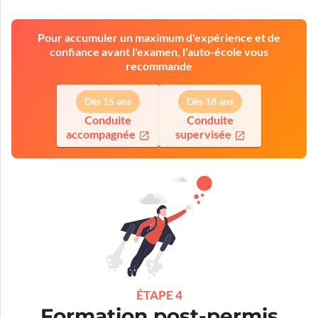
Pour accumuler un maximum d'expérience et de
confiance avant l'examen, l'auto-école vous
recommande
Dès 15 ans
Dès 18 ans
Conduite
Conduite
accompagnée
supervisée
ÉTAPE 4
Formation post-permis