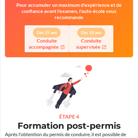
Pour accumuler un maximum d'expérience et de
confiance avant l'examen, l'auto-école vous
recommande
Dès 15 ans
Dès 18 ans
Conduite
Conduite
accompagnée
supervisée
ÉTAPE 4
Formation post-permis
Après l'obtention du permis de conduire, il est possible de