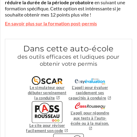
réduire la durée de la période probatoire
en suivant une
formation spécifique. Cette option est intéressante si je
souhaite obtenir mes 12 points plus vite !
En savoir plus sur la formation post-permis
Dans cette auto-école
des outils efficaces et ludiques pour
obtenir votre permis
Le simulateur pour
L'appli pour évaluer
débuter sereinement
rapidement ses
la conduite
capacités à conduire
L'appli pour répondre
aux tests à l'auto-
école ou à la maison.
Le site pour réviser
facilement son code