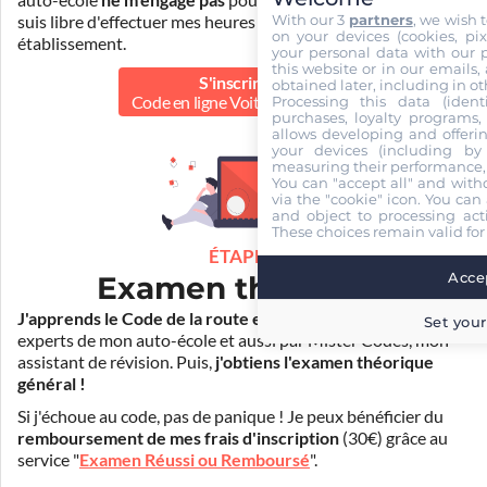
auto-école
ne m'engage pas
pour la suite de ma formation. Je
With our 3
partners
, we wish 
suis libre d'effectuer mes heures de conduite dans un autre
on your devices (cookies, pix
établissement.
your personal data with our p
this website or in our emails,
S'inscrire au
obtained later, including in ot
Processing this data (identi
Code en ligne Voiture
100.00 €
purchases, loyalty programs, 
allows developing and offerin
your devices (including by 
measuring their performance,
You can "accept all" and with
via the "cookie" icon
. You can 
and object to processing acti
These choices remain valid for
ÉTAPE 2
Accep
Examen théorique
J'apprends le Code de la route en ligne
. Je suis aidé par les
Set your
experts de mon auto-école et aussi par Mister Codes, mon
assistant de révision. Puis,
j'obtiens l'examen théorique
général !
Si j'échoue au code, pas de panique ! Je peux bénéficier du
remboursement de mes frais d'inscription
(30€) grâce au
service "
Examen Réussi ou Remboursé
".